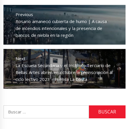
Navegación
de
Previous
entradas
Previous
Rosario amaneció cubierta de humo | A causa
post:
de incendios intencionales y la presencia de
bancos de niebla en la región
Next
Next
La Escuela Secundaria y el Instituto Terciario de
post:
Bellas Artes abren en octubre la preinscripción al
ciclo lectivo 2023 – Prensa La Costa
Buscar: