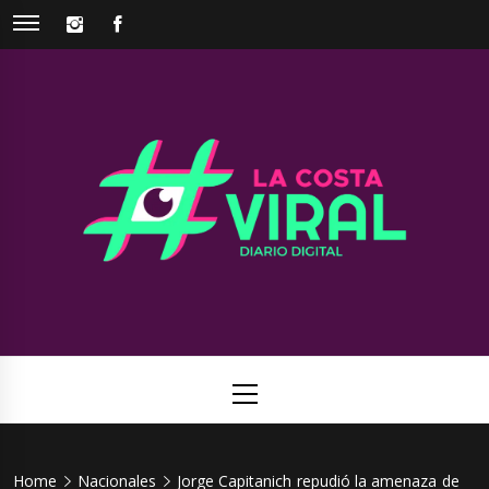
Skip
INSTAGRAM
FACEBOOK
to
content
La Costa
Web de noticias del Partido de La Costa
Viral
Primary
Menu
Home
Nacionales
Jorge Capitanich repudió la amenaza de