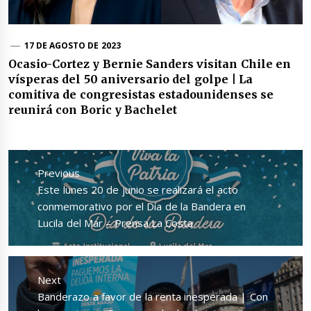
17 DE AGOSTO DE 2023
Ocasio-Cortez y Bernie Sanders visitan Chile en
vísperas del 50 aniversario del golpe | La
comitiva de congresistas estadounidenses se
reunirá con Boric y Bachelet
Navegación
de
Previous
entradas
Previous
Este lunes 20 de junio se realizará el acto
post:
conmemorativo por el Día de la Bandera en
Lucila del Mar – Prensa La Costa
Next
Next
Banderazo a favor de la renta inesperada | Con