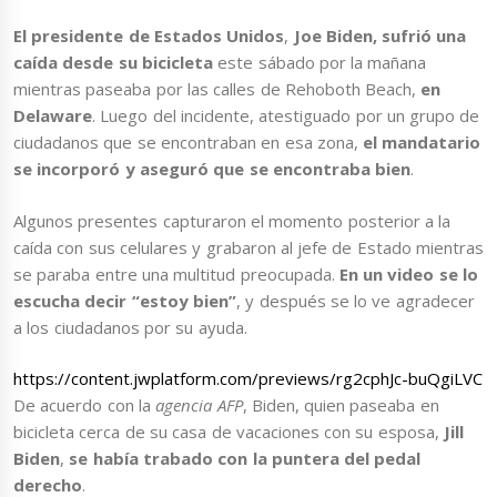
El presidente de
Estados Unidos
,
Joe Biden,
sufrió una
caída desde su bicicleta
este sábado por la mañana
mientras paseaba por las calles de Rehoboth Beach,
en
Delaware
. Luego del incidente, atestiguado por un grupo de
ciudadanos que se encontraban en esa zona,
el mandatario
se incorporó y aseguró que se encontraba bien
.
Algunos presentes capturaron el momento posterior a la
caída con sus celulares y grabaron al jefe de Estado mientras
se paraba entre una multitud preocupada.
En un video se lo
escucha decir “estoy bien”
, y después se lo ve agradecer
a los ciudadanos por su ayuda.
https://content.jwplatform.com/previews/rg2cphJc-buQgiLVC
De acuerdo con la
agencia AFP
, Biden, quien paseaba en
bicicleta cerca de su casa de vacaciones con su esposa,
Jill
Biden
,
se había trabado con la puntera del pedal
derecho
.