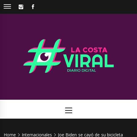
Skip
INSTAGRAM
FACEBOOK
to
content
La Costa
Web de noticias del Partido de La Costa
Viral
Primary
Menu
Home
Internacionales
Joe Biden se cayó de su bicicleta