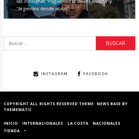
post:
las consignas “Paguemos la deuda interna” y
“Argentina desde abajo”
Buscar:
INSTAGRAM
FACEBOOK
COPYRIGHT ALL RIGHTS RESERVED THEME:
NEWS BASE
BY
THEMEMATIC
INICIO
INTERNACIONALES
LA COSTA
NACIONALES
TIENDA
•