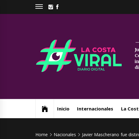
Skip
INSTAGRAM
FACEBOOK
to
content
La
J
C
Co
i
d
Vi
Web de noticias del Partido de La Costa
Inicio
Internacionales
La Cost
Home
Nacionales
Javier Mascherano fue disti