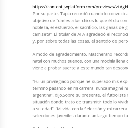
https://content.jwplatform.com/previews/ztAg
Por su parte, Tapia recordó cuando lo convocó al
objetivo de “darles a los chicos lo que él dio c
nobleza, el esfuerzo, el sacrificio, las ganas d
camiseta”. El titular de AFA agradeció el reconoc
y, por sobre todas las cosas, el sentido de pert
A modo de agradecimiento, Mascherano recordó 
natal con muchos sueños, con una mochila llena 
viene a probar suerte a este mundo tan descon
“Fui un privilegiado porque he superado mis exp
terminó pasando en mi carrera, nunca imaginé h
argentina”, dijo.Sobre su presente, el futbolist
situación donde trato de transmitir todo lo vivi
a su edad”. “Mi vida con la Selección y mi carrer
selecciones juveniles durante un largo tiempo t