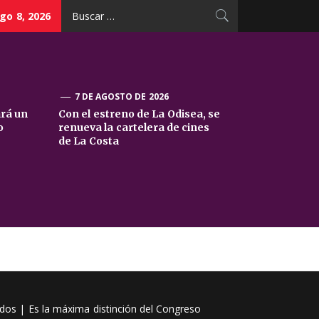
Buscar:
go 8, 2026
7 DE AGOSTO DE 2026
ará un
Con el estreno de La Odisea, se
o
renueva la cartelera de cines
de La Costa
ados | Es la máxima distinción del Congreso