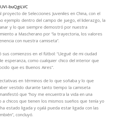
NUVI-buQgiLVC
 proyecto de Selecciones Juveniles en China, con el
omo ejemplo dentro del campo de juego, el liderazgo, la
e ganar y lo que siempre demostró por nuestra
imiento a Mascherano por “la trayectoria, los valores
enencia con nuestra camiseta”.
sus comienzos en el fútbol: “Llegué de mi ciudad
de esperanza, como cualquier chico del interior que
ocido que es Buenos Aires”.
ectativas en términos de lo que soñaba y lo que
aber vestido durante tanto tiempo la camiseta
a manifestó que “hoy me encuentra la vida en una
do a chicos que tienen los mismos sueños que tenía yo
a ha estado ligada y ojalá pueda estar ligada con las
ambién”, concluyó.