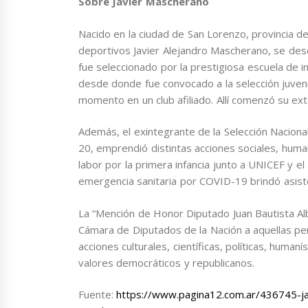
Sobre Javier Mascherano
Nacido en la ciudad de San Lorenzo, provincia de
deportivos Javier Alejandro Mascherano, se de
fue seleccionado por la prestigiosa escuela de i
desde donde fue convocado a la selección juven
momento en un club afiliado. Allí comenzó su ext
Además, el exintegrante de la Selección Nacional
20, emprendió distintas acciones sociales, human
labor por la primera infancia junto a UNICEF y e
emergencia sanitaria por COVID-19 brindó asis
La “Mención de Honor Diputado Juan Bautista Alb
Cámara de Diputados de la Nación a aquellas per
acciones culturales, científicas, políticas, human
valores democráticos y republicanos.
Fuente:
https://www.pagina12.com.ar/436745-ja