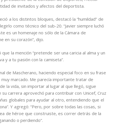
idad de invitados y afectos del deportista.
eció a los distintos bloques, destacó la “humildad” de
egirlo como técnico del sub-20. “Javier siempre luchó
Este es un homenaje no sólo de la Cámara de
e en su corazón”, dijo.
 que la mención “pretende ser una caricia al alma y un
va y a tu pasión con la camiseta”.
al de Mascherano, haciendo especial foco en su frase
ó muy marcado. Me parecía importante tratar de
e la vida, sin importar al lugar al que llegó, sigue
 su carrera aprovechó para contribuir con Unicef, Cruz
ñas globales para ayudar al otro, entendiendo que el
sona”. Y agregó: “Pero, por sobre todas las cosas, si
ea de héroe que construiste, es correr detrás de la
 ganando o perdiendo”.