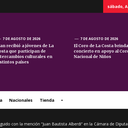
sábado, A
7 DE AGOSTO DE 2026
7 DE AGOSTO DE 2026
uan recibió a jóvenes de La
El Coro de La Costa brind
osta que participan de
concierto en apoyo al Cor
sta
ntercambios culturales en
Nacional de Niños
istintos países
ral
a
Nacionales
Tienda
•
nguido con la mención “Juan Bautista Alberdi” en la Cámara de Diput