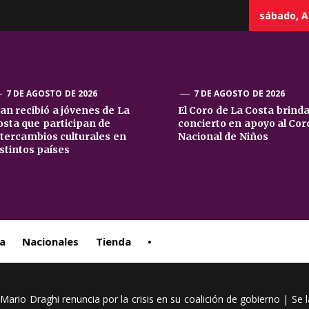
sábado, A
7 DE AGOSTO DE 2026
7 DE AGOSTO DE 2026
uan recibió a jóvenes de La
El Coro de La Costa brind
osta que participan de
concierto en apoyo al Cor
sta
ntercambios culturales en
Nacional de Niños
istintos países
ral
a
Nacionales
Tienda
•
ro Mario Draghi renuncia por la crisis en su coalición de gobierno | Se