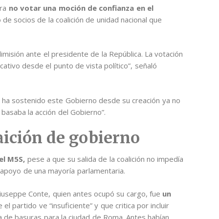
era
no votar una moción de confianza en el
e socios de la coalición de unidad nacional que
misión ante el presidente de la República. La votación
ativo desde el punto de vista político”, señaló
e ha sostenido este Gobierno desde su creación ya no
 basaba la acción del Gobierno”.
aición de gobierno
el M5S,
pese a que su salida de la coalición no impedía
 apoyo de una mayoría parlamentaria.
 Giuseppe Conte, quien antes ocupó su cargo, fue
un
 el partido ve “insuficiente” y que critica por incluir
a de basuras para la ciudad de Roma. Antes habían