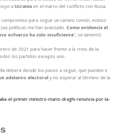
apoyo a
Ucrania
en el marco del conflicto con Rusia.
o compromiso para seguir un camino común, incluso
rzas políticas me han avanzado.
Como evidencia el
se esfuerzo ha sido insuficiente
“, se lamentó.
brero de 2021 para hacer frente a la crisis de la
 todos los partidos excepto uno.
la deberá decidir los pasos a seguir, que pueden ir
un adelanto electoral
y no esperar al término de la
ia-el-primer-ministro-mario-draghi-renuncia-por-la-
os