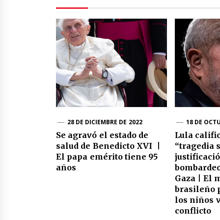
28 DE DICIEMBRE DE 2022
18 DE OCTU
Se agravó el estado de
Lula calif
salud de Benedicto XVI |
“tragedia 
El papa emérito tiene 95
justificaci
años
bombardeo 
Gaza | El 
brasileño 
los niños 
conflicto