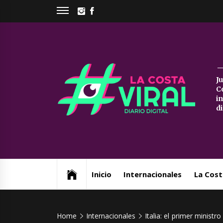
Skip
INSTAGRAM
FACEBOOK
to
content
La
J
C
Co
i
d
Vi
Web de noticias del Partido de La Costa
Inicio
Internacionales
La Cost
Home
Internacionales
Italia: el primer minist