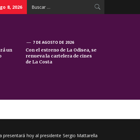
Buscar:
go 8, 2026
7 DE AGOSTO DE 2026
ará un
Con el estreno de La Odisea, se
o
renueva la cartelera de cines
de La Costa
 la presentará hoy al presidente Sergio Mattarella