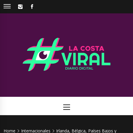
Skip
INSTAGRAM
FACEBOOK
to
content
La Costa
Web de noticias del Partido de La Costa
Viral
Primary
Menu
Home
Internacionales
Irlanda, Bélgica, Países Bajos y