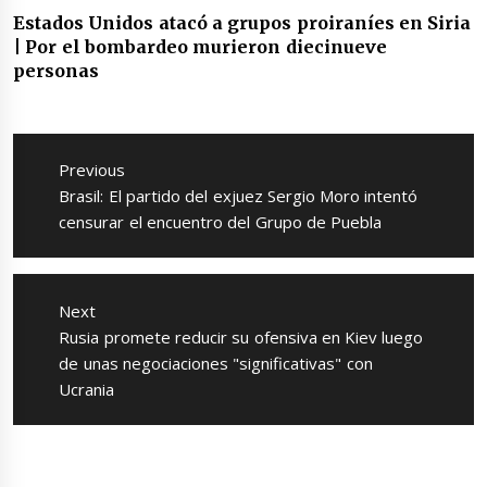
Estados Unidos atacó a grupos proiraníes en Siria
| Por el bombardeo murieron diecinueve
personas
Navegación
de
Previous
entradas
Previous
Brasil: El partido del exjuez Sergio Moro intentó
post:
censurar el encuentro del Grupo de Puebla
Next
Next
Rusia promete reducir su ofensiva en Kiev luego
post:
de unas negociaciones "significativas" con
Ucrania