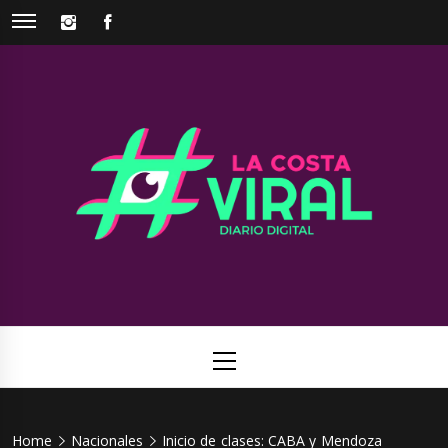
Skip
INSTAGRAM
FACEBOOK
to
content
La Costa
Web de noticias del Partido de La Costa
Viral
Primary
Menu
Home
Nacionales
Inicio de clases: CABA y Mendoza