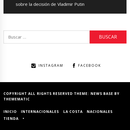
post:
sobre la decisión de Vladimir Putin
Buscar:
INSTAGRAM
FACEBOOK
COPYRIGHT ALL RIGHTS RESERVED THEME:
NEWS BASE
BY
THEMEMATIC
INICIO
INTERNACIONALES
LA COSTA
NACIONALES
TIENDA
•