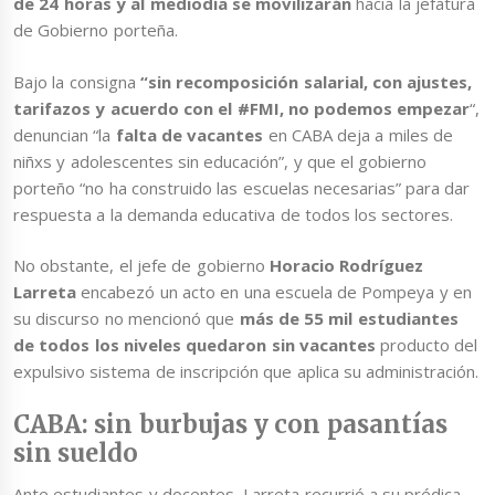
de 24 horas y al mediodía se movilizarán
hacia la jefatura
de Gobierno porteña.
Bajo la consigna
“sin recomposición salarial, con ajustes,
tarifazos y acuerdo con el #FMI, no podemos empezar
“,
denuncian “la
falta de vacantes
en CABA deja a miles de
niñxs y adolescentes sin educación”, y que el gobierno
porteño “no ha construido las escuelas necesarias” para dar
respuesta a la demanda educativa de todos los sectores.
No obstante, el jefe de gobierno
Horacio Rodríguez
Larreta
encabezó un acto en una escuela de Pompeya y en
su discurso no mencionó que
más de 55 mil estudiantes
de todos los niveles quedaron sin vacantes
producto del
expulsivo sistema de inscripción que aplica su administración.
CABA: sin burbujas y con pasantías
sin sueldo
Ante estudiantes y docentes, Larreta recurrió a su prédica