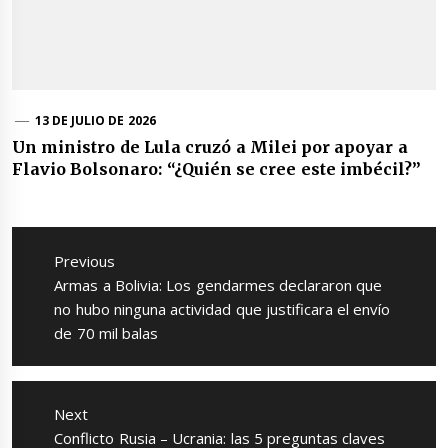
13 DE JULIO DE 2026
Un ministro de Lula cruzó a Milei por apoyar a
Flavio Bolsonaro: “¿Quién se cree este imbécil?”
Navegación
de
Previous
entradas
Previous
Armas a Bolivia: Los gendarmes declararon que
post:
no hubo ninguna actividad que justificara el envío
de 70 mil balas
Next
Next
Conflicto Rusia – Ucrania: las 5 preguntas claves