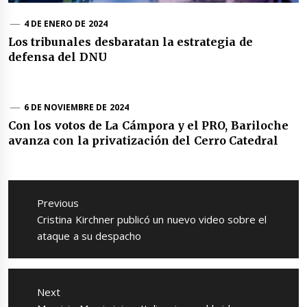
4 DE ENERO DE 2024
Los tribunales desbaratan la estrategia de
defensa del DNU
6 DE NOVIEMBRE DE 2024
Con los votos de La Cámpora y el PRO, Bariloche
avanza con la privatización del Cerro Catedral
Navegación
de
Previous
entradas
Previous
Cristina Kirchner publicó un nuevo video sobre el
post:
ataque a su despacho
Next