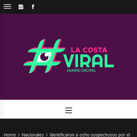
Skip
INSTAGRAM
FACEBOOK
to
content
La Costa
Web de noticias del Partido de La Costa
Viral
Primary
Menu
Home
Nacionales
Identificaron a ocho sospechosos por el