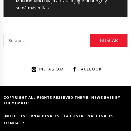
Next
Mauricio Macri viaja a Italia a jugar al bridge y
post:
sumá más millas
Buscar:
INSTAGRAM
FACEBOOK
COPYRIGHT ALL RIGHTS RESERVED THEME:
NEWS BASE
BY
THEMEMATIC
INICIO
INTERNACIONALES
LA COSTA
NACIONALES
TIENDA
•