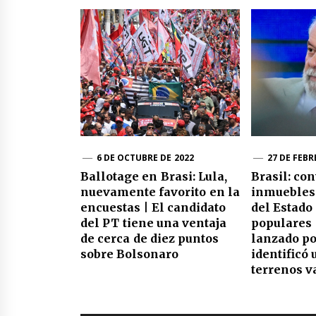
6 DE OCTUBRE DE 2022
27 DE FEBR
Ballotage en Brasi: Lula,
Brasil: co
nuevamente favorito en la
inmuebles
encuestas | El candidato
del Estado
del PT tiene una ventaja
populares 
de cerca de diez puntos
lanzado po
sobre Bolsonaro
identificó 
terrenos v
Navegación