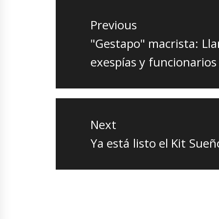
de
Previous
entradas
Previous
"Gestapo" macrista: Ll
post:
exespías y funcionarios 
Next
Next
Ya está listo el Kit Sue
post: