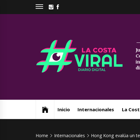
Skip
INSTAGRAM
FACEBOOK
to
content
La
J
C
Co
i
d
Vi
Web de noticias del Partido de La Costa
Inicio
Internacionales
La Cost
Home
Internacionales
Hong Kong evalúa un te