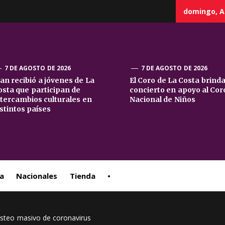
domingo, A
7 DE AGOSTO DE 2026
7 DE AGOSTO DE 2026
uan recibió a jóvenes de La
El Coro de La Costa brind
osta que participan de
concierto en apoyo al Cor
sta
ntercambios culturales en
Nacional de Niños
istintos países
ral
a
Nacionales
Tienda
•
steo masivo de coronavirus