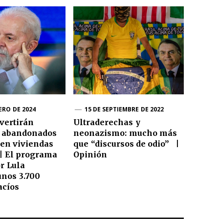
ERO DE 2024
15 DE SEPTIEMBRE DE 2022
nvertirán
Ultraderechas y
 abandonados
neonazismo: mucho más
 en viviendas
que “discursos de odio” |
| El programa
Opinión
r Lula
unos 3.700
acíos