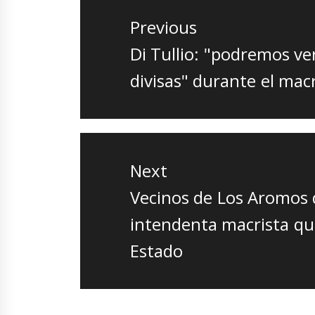
de
Previous
entradas
Previous
Di Tullio: "podremos ve
post:
divisas" durante el mac
Next
Next
Vecinos de Los Aromos 
post:
intendenta macrista qu
Estado