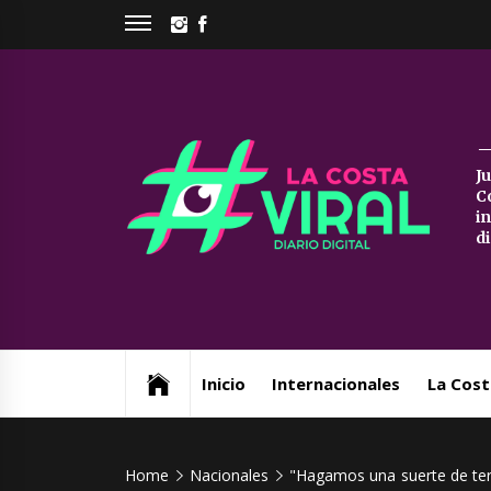
Skip
INSTAGRAM
FACEBOOK
to
content
La
J
C
Co
i
d
Vi
Web de noticias del Partido de La Costa
Inicio
Internacionales
La Cost
Home
Nacionales
"Hagamos una suerte de ter