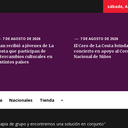
sábado, A
7 DE AGOSTO DE 2026
7 DE AGOSTO DE 2026
uan recibió a jóvenes de La
El Coro de La Costa brind
osta que participan de
concierto en apoyo al Cor
sta
ntercambios culturales en
Nacional de Niños
istintos países
ral
a
Nacionales
Tienda
•
apia de grupo y encontremos una solución en conjunto"