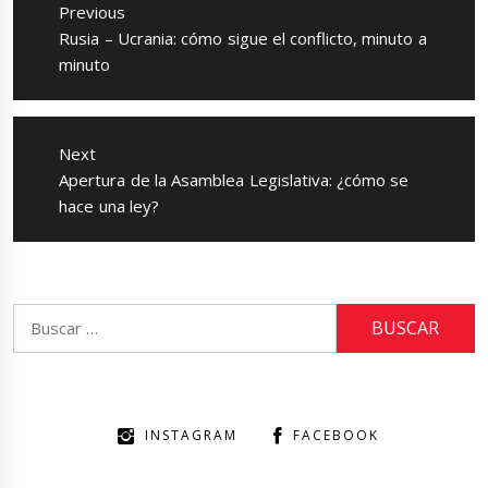
de
Previous
entradas
Previous
Rusia – Ucrania: cómo sigue el conflicto, minuto a
post:
minuto
Next
Next
Apertura de la Asamblea Legislativa: ¿cómo se
post:
hace una ley?
Buscar:
INSTAGRAM
FACEBOOK