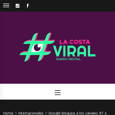
Skip
INSTAGRAM
FACEBOOK
to
content
La Costa
Web de noticias del Partido de La Costa
Viral
Primary
Menu
Home
Internacionales
Google bloquea a los canales RT y