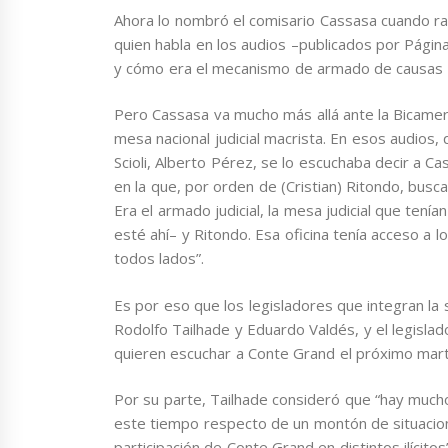
Ahora lo nombró el comisario Cassasa cuando rati
quien habla en los audios –publicados por Págin
y cómo era el mecanismo de armado de causas e
Pero Cassasa va mucho más allá ante la Bicamera
mesa nacional judicial macrista. En esos audios
Scioli, Alberto Pérez, se lo escuchaba decir a C
en la que, por orden de (Cristian) Ritondo, busc
Era el armado judicial, la mesa judicial que tení
esté ahí– y Ritondo. Esa oficina tenía acceso a l
todos lados”.
Es por eso que los legisladores que integran la
Rodolfo Tailhade y Eduardo Valdés, y el legislad
quieren escuchar a Conte Grand el próximo mar
Por su parte, Tailhade consideró que “hay muc
este tiempo respecto de un montón de situacione
participación de Conte Grand en distintos ilícitos”