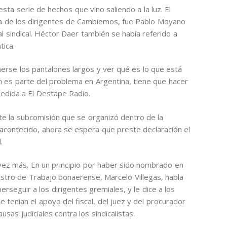
ta serie de hechos que vino saliendo a la luz. El
cta de los dirigentes de Cambiemos, fue Pablo Moyano
al sindical. Héctor Daer también se había referido a
tica.
erse los pantalones largos y ver qué es lo que está
én es parte del problema en Argentina, tiene que hacer
ncedida a El Destape Radio.
nte la subcomisión que se organizó dentro de la
 acontecido, ahora se espera que preste declaración el
d.
vez más. En un principio por haber sido nombrado en
stro de Trabajo bonaerense, Marcelo Villegas, habla
seguir a los dirigentes gremiales, y le dice a los
 tenían el apoyo del fiscal, del juez y del procurador
sas judiciales contra los sindicalistas.