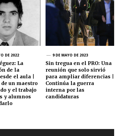
TO DE 2022
9 DE MAYO DE 2023
éguez: La
Sin tregua en el PRO: Una
ón de la
reunión que solo sirvió
sde el aula |
para ampliar diferencias |
a de un maestro
Continúa la guerra
do y el trabajo
interna por las
es y alumnos
candidaturas
darlo