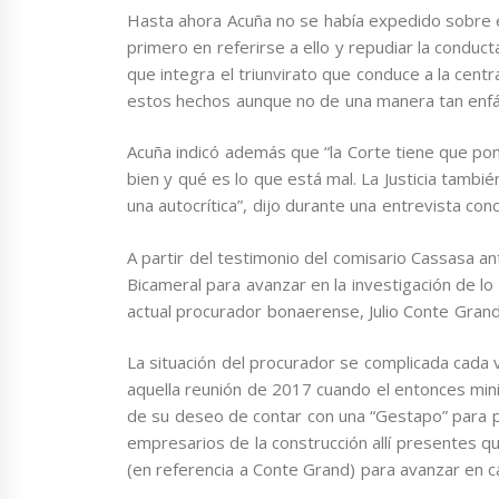
Hasta ahora Acuña no se había expedido sobre es
primero en referirse a ello y repudiar la condu
que integra el triunvirato que conduce a la centr
estos hechos aunque no de una manera tan enfá
Acuña indicó además que “la Corte tiene que pon
bien y qué es lo que está mal. La Justicia tambi
una autocrítica”, dijo durante una entrevista co
A partir del testimonio del comisario Cassasa a
Bicameral para avanzar en la investigación de lo
actual procurador bonaerense, Julio Conte Gran
La situación del procurador se complicada cada 
aquella reunión de 2017 cuando el entonces mini
de su deseo de contar con una “Gestapo” para per
empresarios de la construcción allí presentes que
(en referencia a Conte Grand) para avanzar en cau