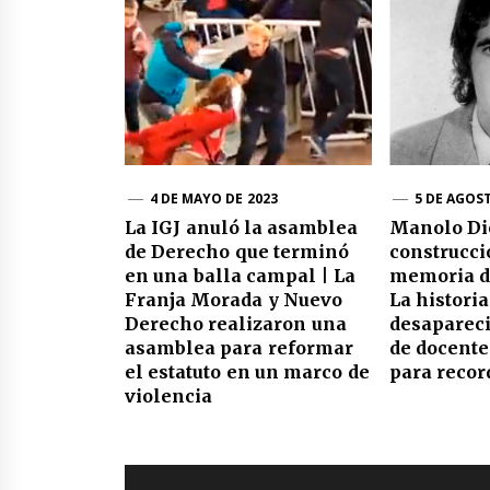
4 DE MAYO DE 2023
5 DE AGOS
La IGJ anuló la asamblea
Manolo Di
de Derecho que terminó
construcci
en una balla campal | La
memoria de
Franja Morada y Nuevo
La histori
Derecho realizaron una
desapareci
asamblea para reformar
de docent
el estatuto en un marco de
para recor
violencia
Navegación