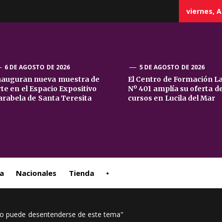
viernes, A
6 DE AGOSTO DE 2026
5 DE AGOSTO DE 2026
nauguran nueva muestra de
El Centro de Formación L
rte en el Espacio Expositivo
Nº 401 amplía su oferta d
sta
arabela de Santa Teresita
cursos en Lucila del Mar
ral
a
Nacionales
Tienda
•
 no puede desentenderse de este tema"