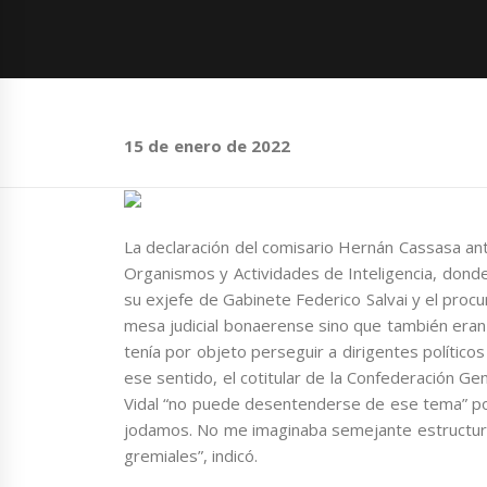
15 de enero de 2022
La declaración del comisario Hernán Cassasa ant
Organismos y Actividades de Inteligencia, dond
su exjefe de Gabinete Federico Salvai y el procu
mesa judicial bonaerense sino que también eran p
tenía por objeto perseguir a dirigentes políticos
ese sentido, el cotitular de la Confederación Ge
Vidal “no puede desentenderse de ese tema” porq
jodamos. No me imaginaba semejante estructura
gremiales”, indicó.