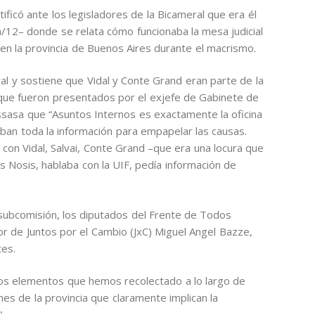
ficó ante los legisladores de la Bicameral que era él
a/12– donde se relata cómo funcionaba la mesa judicial
n la provincia de Buenos Aires durante el macrismo.
l y sostiene que Vidal y Conte Grand eran parte de la
, que fueron presentados por el exjefe de Gabinete de
assasa que “Asuntos Internos es exactamente la oficina
aban toda la información para empapelar las causas.
an con Vidal, Salvai, Conte Grand –que era una locura que
os Nosis, hablaba con la UIF, pedía información de
 subcomisión, los diputados del Frente de Todos
or de Juntos por el Cambio (JxC) Miguel Angel Bazze,
tes.
hos elementos que hemos recolectado a lo largo de
s de la provincia que claramente implican la
.