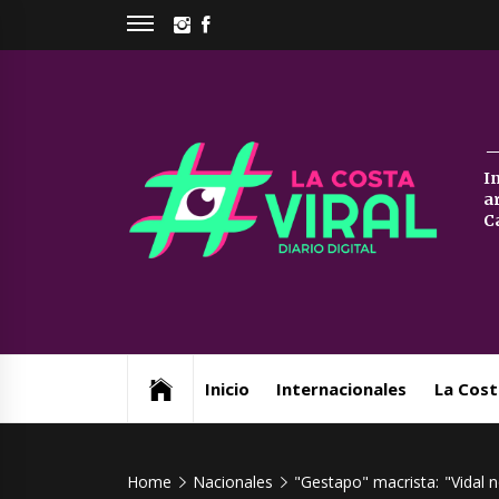
Skip
INSTAGRAM
FACEBOOK
to
content
La
I
a
Co
C
Vi
Web de noticias del Partido de La Costa
Inicio
Internacionales
La Cost
Home
Nacionales
"Gestapo" macrista: "Vidal