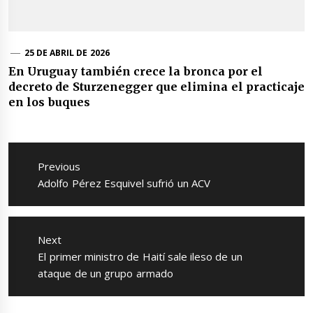
25 DE ABRIL DE 2026
En Uruguay también crece la bronca por el
decreto de Sturzenegger que elimina el practicaje
en los buques
Navegación
de
Previous
entradas
Previous
Adolfo Pérez Esquivel sufrió un ACV
post:
Next
Next
El primer ministro de Haití sale ileso de un
post:
ataque de un grupo armado