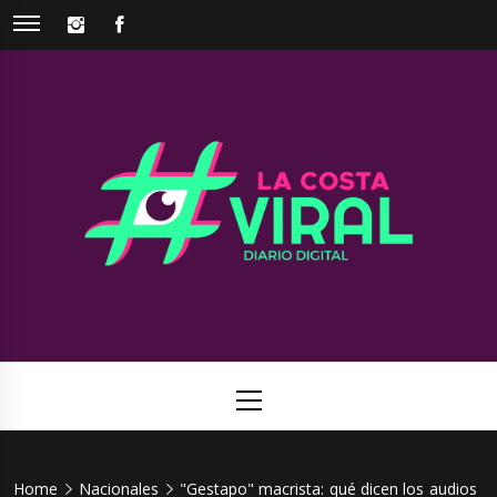
Skip
INSTAGRAM
FACEBOOK
to
content
La Costa
Web de noticias del Partido de La Costa
Viral
Primary
Menu
Home
Nacionales
"Gestapo" macrista: qué dicen los audios