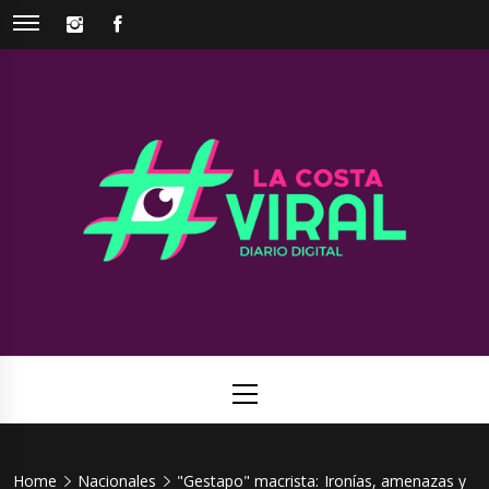
Skip
INSTAGRAM
FACEBOOK
to
content
La Costa
Web de noticias del Partido de La Costa
Viral
Primary
Menu
Home
Nacionales
"Gestapo" macrista: Ironías, amenazas y