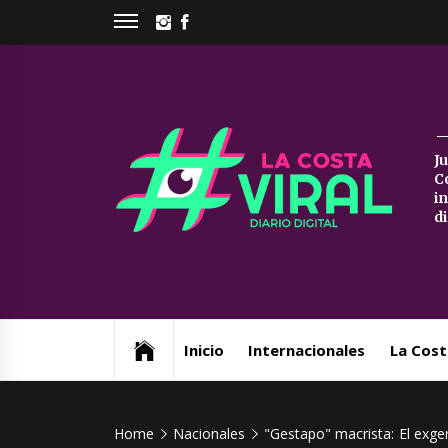
Skip
INSTAGRAM
FACEBOOK
to
content
La
J
C
Co
i
d
Vi
Web de noticias del Partido de La Costa
Inicio
Internacionales
La Cost
Home
Nacionales
"Gestapo" macrista: El exge