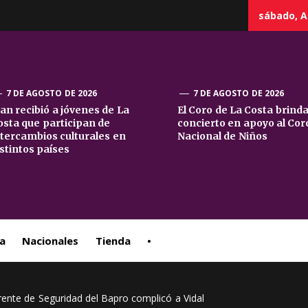
sábado, A
7 DE AGOSTO DE 2026
7 DE AGOSTO DE 2026
uan recibió a jóvenes de La
El Coro de La Costa brind
osta que participan de
concierto en apoyo al Cor
sta
ntercambios culturales en
Nacional de Niños
istintos países
ral
a
Nacionales
Tienda
•
rente de Seguridad del Bapro complicó a Vidal