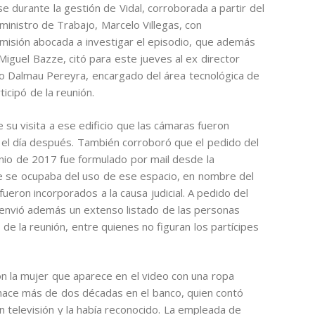
e durante la gestión de Vidal, corroborada a partir del
xministro de Trabajo, Marcelo Villegas, con
omisión abocada a investigar el episodio, que además
Miguel Bazze, citó para este jueves al ex director
ego Dalmau Pereyra, encargado del área tecnológica de
icipó de la reunión.
su visita a ese edificio que las cámaras fueron
das el día después. También corroboró que el pedido del
unio de 2017 fue formulado por mail desde la
ue se ocupaba del uso de ese espacio, en nombre del
ueron incorporados a la causa judicial. A pedido del
o envió además un extenso listado de las personas
ía de la reunión, entre quienes no figuran los partícipes
 la mujer que aparece en el video con una ropa
e hace más de dos décadas en el banco, quien contó
n televisión y la había reconocido. La empleada de