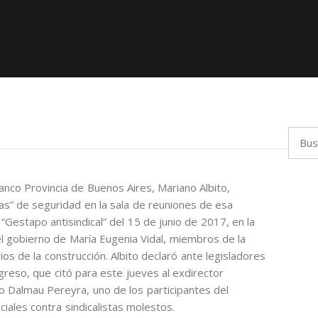
Busca
anco Provincia de Buenos Aires, Mariano Albito,
s” de seguridad en la sala de reuniones de esa
“Gestapo antisindical” del 15 de junio de 2017, en la
el gobierno de María Eugenia Vidal, miembros de la
os de la construcción. Albito declaró ante legisladores
greso, que citó para este jueves al exdirector
go Dalmau Pereyra, uno de los participantes del
ciales contra sindicalistas molestos.