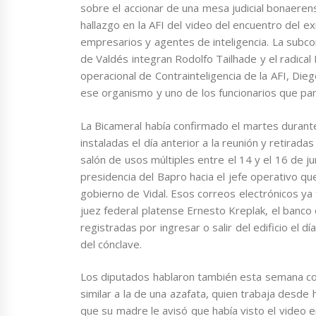
sobre el accionar de una mesa judicial bonaerens
hallazgo en la AFI del video del encuentro del e
empresarios y agentes de inteligencia. La subc
de Valdés integran Rodolfo Tailhade y el radical 
operacional de Contrainteligencia de la AFI, Di
ese organismo y uno de los funcionarios que part
La Bicameral había confirmado el martes durante 
instaladas el día anterior a la reunión y retira
salón de usos múltiples entre el 14 y el 16 de j
presidencia del Bapro hacia el jefe operativo q
gobierno de Vidal. Esos correos electrónicos ya f
juez federal platense Ernesto Kreplak, el banc
registradas por ingresar o salir del edificio el d
del cónclave.
Los diputados hablaron también esta semana con
similar a la de una azafata, quien trabaja desd
que su madre le avisó que había visto el video e