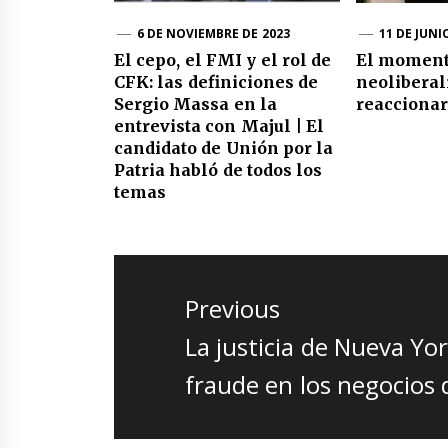
6 DE NOVIEMBRE DE 2023
11 DE JUNI
El cepo, el FMI y el rol de
El momento
CFK: las definiciones de
neolibera
Sergio Massa en la
reaccionar
entrevista con Majul | El
candidato de Unión por la
Patria habló de todos los
temas
Navegación
de
Previous
entradas
Previous
La justicia de Nueva Y
post:
fraude en los negocios 