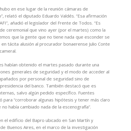
 hubo en ese lugar de la reunión cámaras de
”, relató el diputado Eduardo Valdés. “Esa afirmación
FI”, añadió el legislador del Frente de Todos. “Es
de ceremonial que vino ayer (por el martes) como la
eemos que la gente que no tiene nada que esconder se
 en tácita alusión al procurador bonaerense Julio Conte
icameral.
ores habían obtenido el martes pasado durante una
iciones generales de seguridad y el modo de acceder al
ompañados por personal de seguridad sino de
a presidencia del banco. También destacó que es
internas, salvo algún pedido específico. Fuentes
ió para “corroborar algunas hipótesis y tener más claro
e no había cambiado nada de la escenografía”.
en el edificio del Bapro ubicado en San Martín y
 de Buenos Aires, en el marco de la investigación