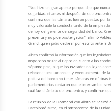
“Nos hizo un gran aporte porque dijo que nunca
seguridad, ni antes ni después de ese encuentro
confirma que las cámaras fueron puestas por la A
muy valorable la conducta tanto de la empleada 
de hoy del gerente de seguridad del banco. Cr
presenta y no pide postergación”, afirmó Valdés
Grand, quien pidió declarar por escrito ante la B
Albito confirmó la información que los legislad
inspección ocular al Bapro en cuanto a las cond
séptimo piso, al que los invitados no llegan ac
relaciones institucionales y eventualmente de l
política del banco no tener cámaras en oficinas 
parlamentarias contaron que el intercambio sirv
cuál fue el ámbito del encuentro, y confirmar qu
La reunión de la Bicameral con Albito se realizó 
Bartolomé Mitre, en el microcentro de la Ciudad