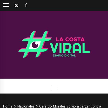
Skip
INSTAGRAM
FACEBOOK
to
content
La Costa
Web de noticias del Partido de La Costa
Viral
Primary
Menu
Home
Nacionales
Gerardo Morales volvió a cargar contra