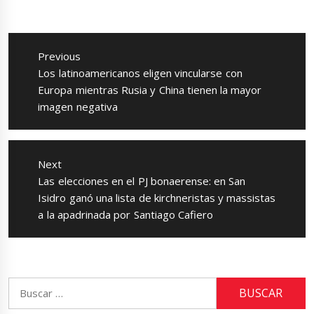
Navegación
de
Previous
entradas
Previous
Los latinoamericanos eligen vincularse con
post:
Europa mientras Rusia y China tienen la mayor
imagen negativa
Next
Next
Las elecciones en el PJ bonaerense: en San
post:
Isidro ganó una lista de kirchneristas y massistas
a la apadrinada por Santiago Cafiero
Buscar: