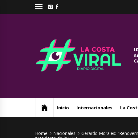
Skip
INSTAGRAM
FACEBOOK
to
content
La
I
a
Co
C
Vi
Web de noticias del Partido de La Costa
Inicio
Internacionales
La Cost
Home
Nacionales
Gerardo Morales: “Renovemo