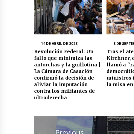
14 DE ABRIL DE 2023
8 DE SEPTI
Revolución Federal: Un
Tras el ate
fallo que minimiza las
Kirchner, 
antorchas y la guillotina |
llamó a “ra
La Cámara de Casación
democrátic
confirmó la decisión de
ministros 
aliviar la imputación
la misa en
contra los militantes de
ultraderecha
Navegación
de
Previous