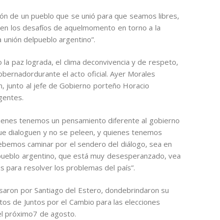
ción de un pueblo que se unió para que seamos libres,
o en los desafíos de aquelmomento en torno a la
la unión delpueblo argentino”.
o la paz lograda, el clima deconvivencia y de respeto,
obernadordurante el acto oficial. Ayer Morales
mán, junto al jefe de Gobierno porteño Horacio
igentes.
uienes tenemos un pensamiento diferente al gobierno
ue dialoguen y no se peleen, y quienes tenemos
debemos caminar por el sendero del diálogo, sea en
l pueblo argentino, que está muy desesperanzado, vea
s para resolver los problemas del país”.
saron por Santiago del Estero, dondebrindaron su
os de Juntos por el Cambio para las elecciones
el próximo7 de agosto.