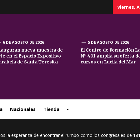
viernes, A
6 DE AGOSTO DE 2026
5 DE AGOSTO DE 2026
nauguran nueva muestra de
El Centro de Formación L
rte en el Espacio Expositivo
Nº 401 amplía su oferta d
sta
arabela de Santa Teresita
cursos en Lucila del Mar
ral
a
Nacionales
Tienda
•
s la esperanza de encontrar el rumbo como los congresales de 1816