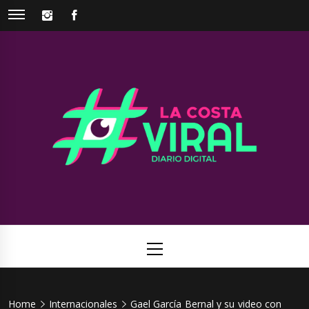
Skip
INSTAGRAM
FACEBOOK
to
content
La Costa
Web de noticias del Partido de La Costa
Viral
Primary
Menu
Home
Internacionales
Gael García Bernal y su video con