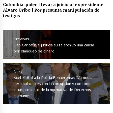
Colombia: piden llevar a juicio al expresidente
Álvaro Uribe | Por presunta manipulación de
testigos
Navegación
de
Previous
entradas
Previous
Juan Carlos I: la justicia suiza archivó una causa
post:
por blanqueo de dinero
Next
Next
Axel Kicillof a la Policía Bonaerense: "Vamos a
post:
ser implacables con la corrupción y con todo
incumplimiento de la normativa de Derechos
Humanos"