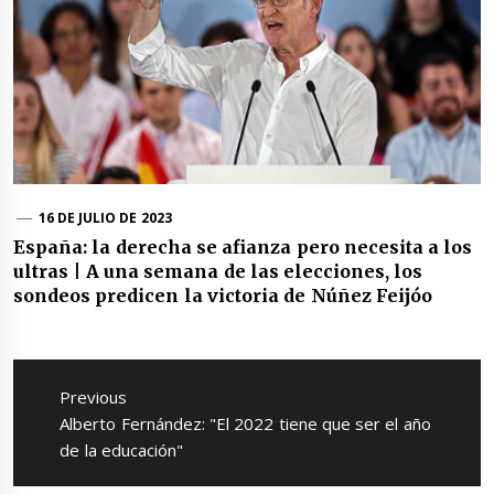
16 DE JULIO DE 2023
España: la derecha se afianza pero necesita a los
ultras | A una semana de las elecciones, los
sondeos predicen la victoria de Núñez Feijóo
Navegación
de
Previous
entradas
Previous
Alberto Fernández: "El 2022 tiene que ser el año
post:
de la educación"