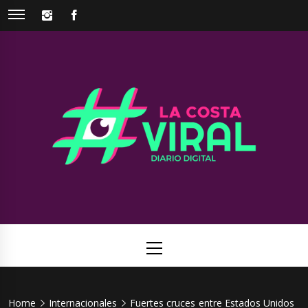
Skip
INSTAGRAM
FACEBOOK
to
content
La Costa
Web de noticias del Partido de La Costa
Viral
Primary
Menu
Home
Internacionales
Fuertes cruces entre Estados Unidos