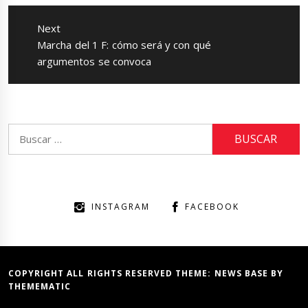
Next
Next
Marcha del 1 F: cómo será y con qué
post:
argumentos se convoca
Buscar:
INSTAGRAM
FACEBOOK
COPYRIGHT ALL RIGHTS RESERVED THEME:
NEWS BASE
BY
THEMEMATIC