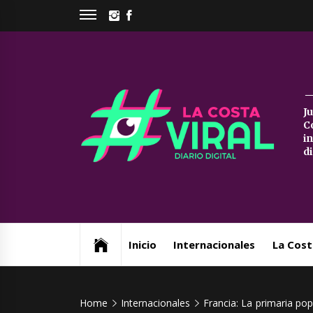
Skip
INSTAGRAM
FACEBOOK
to
content
La
J
C
Co
i
d
Vi
Web de noticias del Partido de La Costa
Inicio
Internacionales
La Cost
Home
Internacionales
Francia: La primaria pop