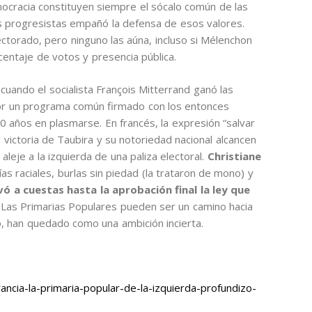
democracia constituyen siempre el sócalo común de las
es progresistas empañó la defensa de esos valores.
ectorado, pero ninguno las aúna, incluso si Mélenchon
rcentaje de votos y presencia pública.
 cuando el socialista François Mitterrand ganó las
por un programa común firmado con los entonces
0 años en plasmarse. En francés, la expresión “salvar
a victoria de Taubira y su notoriedad nacional alcancen
leje a la izquierda de una paliza electoral.
Christiane
ías raciales, burlas sin piedad (la trataron de mono) y
evó a cuestas hasta la aprobación final la ley que
.
Las Primarias Populares pueden ser un camino hacia
o, han quedado como una ambición incierta.
ncia-la-primaria-popular-de-la-izquierda-profundizo-