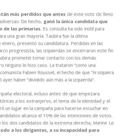
están más perdidos que antes
de este voto clic lleno
 adversas. De hecho,
ganó la única candidata que
o de las primarias.
Es consulta ha sido inútil para
ara una gran mayoría. Taubira fue la última
 enero, presentó su candidatura. Perdidas en las
co progresista, las izquierdas se encerraron este fin
Taubira prometió tomar contacto con los demás
ro ninguno le hizo caso. La trataron “como una
 comunista Fabien Roussel, el hecho de que “ni siquiera
ayer haber “dividido aún más a la izquierda”.
mpaña electoral, incluso antes de que empezara.
óricas a los extranjeros, el tema de la identidad y el
ntró un lugar en la campaña para hacerse escuchar en
candidatos alcanza el 10% de las intenciones de votos.
e los dos candidatos de la extrema derecha, Marine Le
odo a los dirigentes, a su incapacidad para