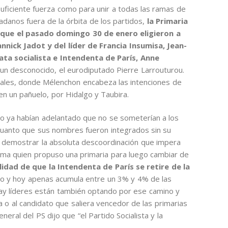
uficiente fuerza como para unir a todas las ramas de
dadanos fuera de la órbita de los partidos,
la Primaria
que el pasado domingo 30 de enero eligieron a
nnick Jadot y del líder de Francia Insumisa, Jean-
ata socialista e Intendenta de París, Anne
un desconocido, el eurodiputado Pierre Larrouturou.
nales, donde Mélenchon encabeza las intenciones de
en un pañuelo, por Hidalgo y Taubira.
go ya habían adelantado que no se someterían a los
cuanto que sus nombres fueron integrados sin su
a demostrar la absoluta descoordinación que impera
isma quien propuso una primaria para luego cambiar de
lidad de que la Intendenta de París se retire de la
so y hoy apenas acumula entre un 3% y 4% de las
hay líderes están también optando por ese camino y
a o al candidato que saliera vencedor de las primarias
neral del PS dijo que “el Partido Socialista y la