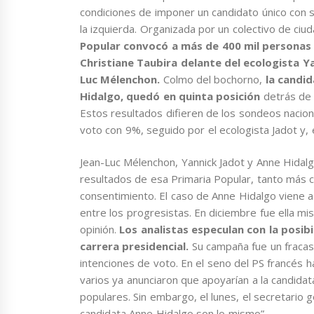
condiciones de imponer un candidato único con s
la izquierda. Organizada por un colectivo de ciu
Popular convocó a más de 400 mil personas 
Christiane Taubira
delante del ecologista Ya
Luc Mélenchon.
Colmo del bochorno,
la candid
Hidalgo, quedó en quinta posición
detrás de 
Estos resultados difieren de los sondeos nacio
voto con 9%, seguido por el ecologista Jadot y, 
Jean-Luc Mélenchon, Yannick Jadot y Anne Hidal
resultados de esa Primaria Popular, tanto más 
consentimiento. El caso de Anne Hidalgo viene 
entre los progresistas. En diciembre fue ella m
opinión.
Los analistas especulan con la posibi
carrera presidencial.
Su campaña fue un fraca
intenciones de voto. En el seno del PS francés 
varios ya anunciaron que apoyarían a la candidat
populares. Sin embargo, el lunes, el secretario ge
candidata Anne Hidalgo son lo mismo”.