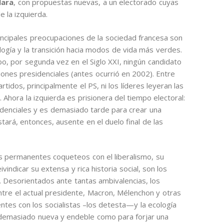
lara
, con propuestas nuevas, a un electorado cuyas
e la izquierda.
incipales preocupaciones de la sociedad francesa son
ología y la transición hacia modos de vida más verdes.
 por segunda vez en el Siglo XXI, ningún candidato
ciones presidenciales (antes ocurrió en 2002). Entre
tidos, principalmente el PS, ni los líderes leyeran las
 Ahora la izquierda es prisionera del tiempo electoral:
sidenciales y es demasiado tarde para crear una
tará, entonces, ausente en el duelo final de las
sus permanentes coqueteos con el liberalismo, su
vindicar su extensa y rica historia social, son los
 Desorientados ante tantas ambivalencias, los
ntre el actual presidente, Macron, Mélenchon y otras
entes con los socialistas –los detesta—y la ecología
s demasiado nueva y endeble como para forjar una