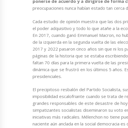
ponerse de acuerdo y a dirigirse de forma c
preocupaciones nunca habían estado tan cerca d
Cada estudio de opinión muestra que las dos pr
el poder adquisitivo y todo lo que atañe a la ec
En 2017, cuando ganó Emmanuel Macron, no hubo,
de la izquierda en la segunda vuelta de las elec
2017 y 2022 pasaron cinco años sin que ni los par
páginas de la historia que se estaba escribiendo.
faltan 70 días para la primera vuelta de las pre
dinámica que se frustró en los últimos 5 años. Es
presidenciales.
El precipitoso resbalón del Partido Socialista, 
imposibilidad escalofriante cuando se trata de rei
grandes responsables de este desastre de hoy.
simpatizantes socialistas diseminaron su voto e
iniciativas más radicales. Mélenchon no tiene pu
naciente aún anclada en la social democracia e