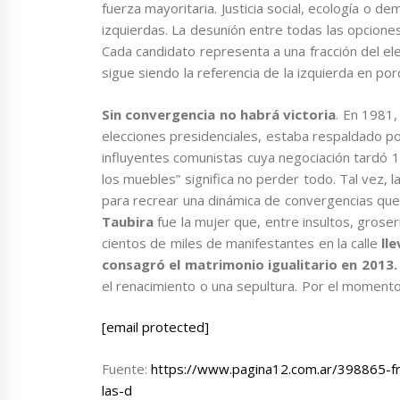
fuerza mayoritaria. Justicia social, ecología o 
izquierdas. La desunión entre todas las opcion
Cada candidato representa a una fracción del el
sigue siendo la referencia de la izquierda en po
Sin convergencia no habrá victoria
. En 1981,
elecciones presidenciales, estaba respaldado 
influyentes comunistas cuya negociación tardó 1
los muebles” significa no perder todo. Tal vez, l
para recrear una dinámica de convergencias que a
Taubira
fue la mujer que, entre insultos, groser
cientos de miles de manifestantes en la calle
ll
consagró el matrimonio igualitario en 2013
el renacimiento o una sepultura. Por el moment
[email protected]
Fuente:
https://www.pagina12.com.ar/398865-fra
las-d