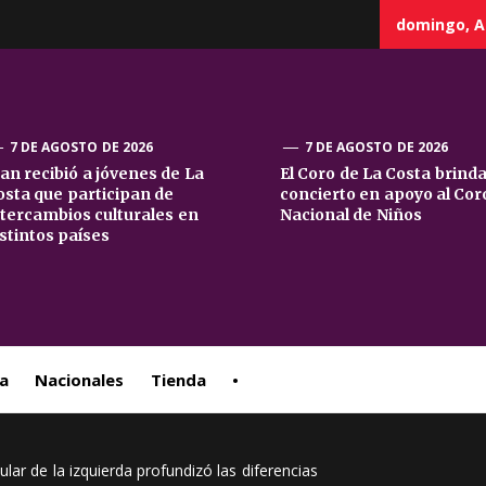
domingo, A
7 DE AGOSTO DE 2026
7 DE AGOSTO DE 2026
uan recibió a jóvenes de La
El Coro de La Costa brind
osta que participan de
concierto en apoyo al Cor
sta
ntercambios culturales en
Nacional de Niños
istintos países
ral
a
Nacionales
Tienda
•
ular de la izquierda profundizó las diferencias