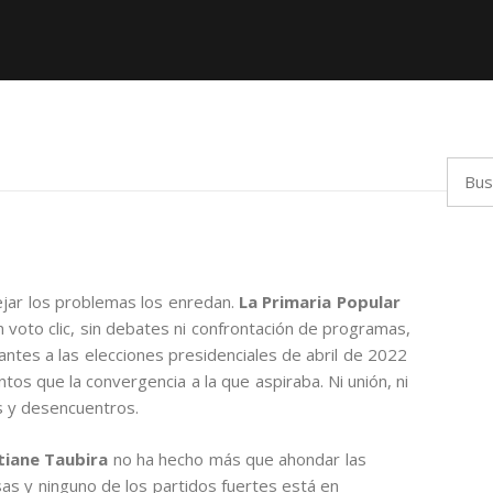
Busca
ejar los problemas los enredan.
La Primaria Popular
 voto clic, sin debates ni confrontación de programas,
lantes a las elecciones presidenciales de abril de 2022
os que la convergencia a la que aspiraba. Ni unión, ni
s y desencuentros.
stiane Taubira
no ha hecho más que ahondar las
rsas y ninguno de los partidos fuertes está en