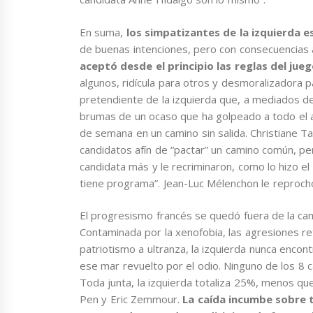
En suma,
los simpatizantes de la izquierda 
de buenas intenciones, pero con consecuencias
aceptó desde el principio las reglas del jueg
algunos, ridícula para otros y desmoralizadora p
pretendiente de la izquierda que, a mediados de
brumas de un ocaso que ha golpeado a todo el ar
de semana en un camino sin salida. Christiane 
candidatos afín de “pactar” un camino común, pe
candidata más y le recriminaron, como lo hizo el
tiene programa”. Jean-Luc Mélenchon le reprochó 
El progresismo francés se quedó fuera de la ca
Contaminada por la xenofobia, las agresiones ret
patriotismo a ultranza, la izquierda nunca enco
ese mar revuelto por el odio. Ninguno de los 8 
Toda junta, la izquierda totaliza 25%, menos qu
Pen y Eric Zemmour.
La caída incumbe sobre t