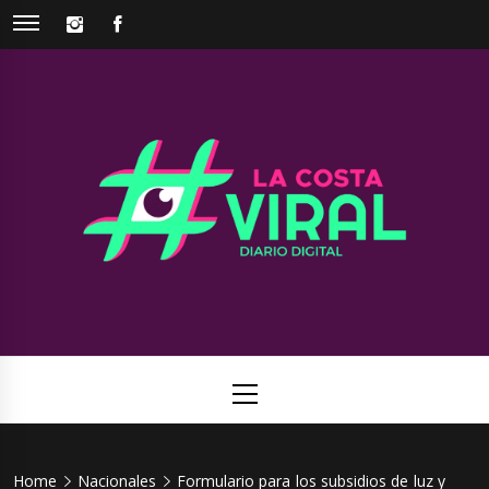
Skip
INSTAGRAM
FACEBOOK
to
content
La Costa
Web de noticias del Partido de La Costa
Viral
Primary
Menu
Home
Nacionales
Formulario para los subsidios de luz y