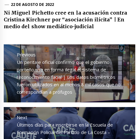
22 DE AGOSTO DE 2022
Ni Miguel Pichetto cree en la acusación contra
Cristina Kirchner por “asociación ilícita” | En
medio del show mediático-judicial
Navegación
de
Previous
entradas
Previous
Un peritaje oficial confirmó que el gobierno
post:
porteño usa en forma ilegal el sistema de
reconocimiento facial | Los datos biométricos
fueron utilizados en al menos 8 mil casos que no
correspondían a prófugos
Next
Next
Últimos días para inscribirse en la Escuela de
post:
Formación Policial del Partido de La Costa –