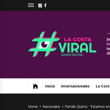
Skip
INSTAGRAM
FACEBOOK
to
content
La
J
C
Co
i
d
Vi
Web de noticias del Partido de La Costa
Inicio
Internacionales
La Cost
Home
Nacionales
Fernán Quirós: "Estamos en 