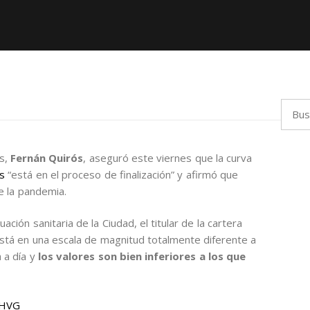
Busca
es,
Fernán Quirós
, aseguró este viernes que la curva
s
“está en el proceso de finalización” y afirmó que
e la pandemia.
ación sanitaria de la Ciudad, el titular de la cartera
 está en una escala de magnitud totalmente diferente a
 a día y
los valores son bien inferiores a los que
kHVG