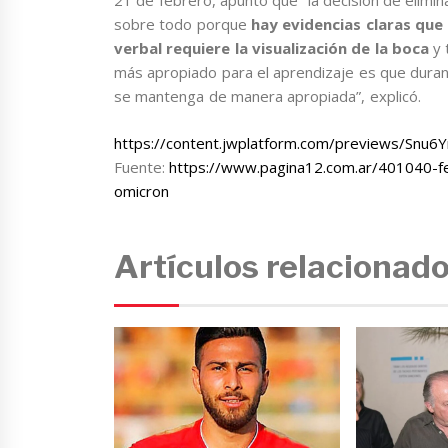
21 de febrero, apuntó que “la decisión de elimin
sobre todo porque
hay evidencias claras que
verbal requiere la visualización de la boca
y t
más apropiado para el aprendizaje es que duran
se mantenga de manera apropiada”, explicó.
https://content.jwplatform.com/previews/Snu6
Fuente:
https://www.pagina12.com.ar/401040-fer
omicron
Artículos relacionad