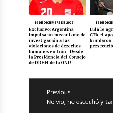
19 DE DICIEMBRE DE 2022
12 DE DICI
Exclusivo: Argentina
Lula le agr
impulsa un mecanismo de
CTA el apo
investigación a las
brindaron 
violaciones de derechos
persecució
humanos en Irán | Desde
la Presidencia del Consejo
de DDHH de la ONU
Navegación
de
Previous
entradas
Previous
No vio, no escuchó y t
post: