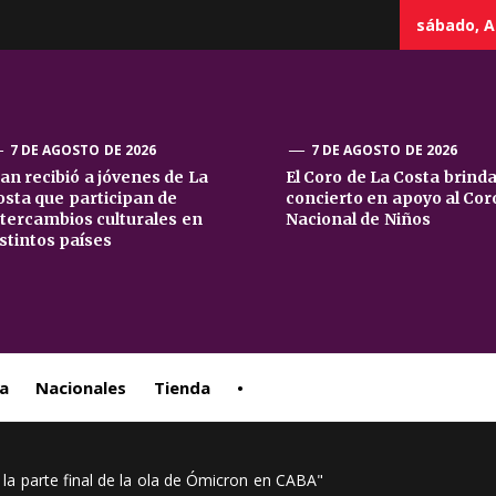
sábado, A
7 DE AGOSTO DE 2026
7 DE AGOSTO DE 2026
uan recibió a jóvenes de La
El Coro de La Costa brind
osta que participan de
concierto en apoyo al Cor
sta
ntercambios culturales en
Nacional de Niños
istintos países
ral
a
Nacionales
Tienda
•
la parte final de la ola de Ómicron en CABA"