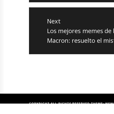
Next
Next
Los mejores memes de l
post:
Macron: resuelto el mis
COPYRIGHT ALL RIGHTS RESERVED THEME:
NEW