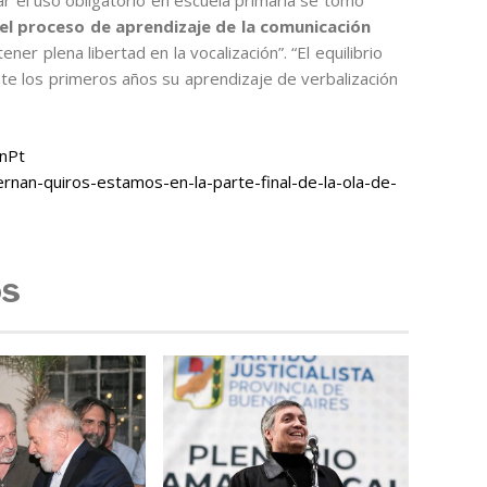
ar el uso obligatorio en escuela primaria se tomó
 el proceso de aprendizaje de la comunicación
ener plena libertad en la vocalización”. “El equilibrio
te los primeros años su aprendizaje de verbalización
YnPt
nan-quiros-estamos-en-la-parte-final-de-la-ola-de-
os