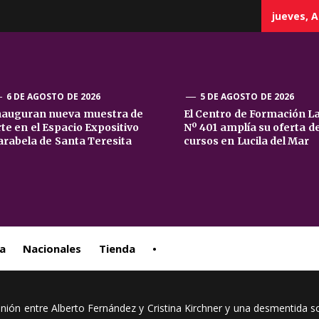
jueves, A
6 DE AGOSTO DE 2026
5 DE AGOSTO DE 2026
nauguran nueva muestra de
El Centro de Formación L
rte en el Espacio Expositivo
Nº 401 amplía su oferta d
sta
arabela de Santa Teresita
cursos en Lucila del Mar
ral
a
Nacionales
Tienda
•
unión entre Alberto Fernández y Cristina Kirchner y una desmentida s