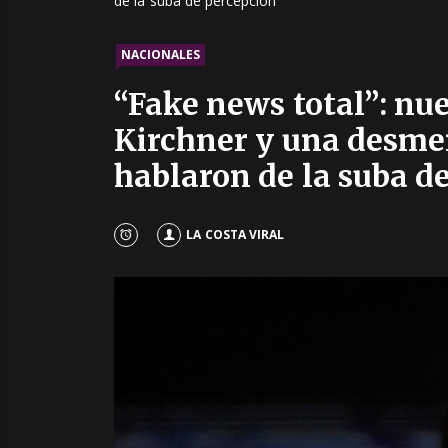
de la suba de percepción
NACIONALES
“Fake news total”: nu
Kirchner y una desmen
hablaron de la suba d
LA COSTA VIRAL