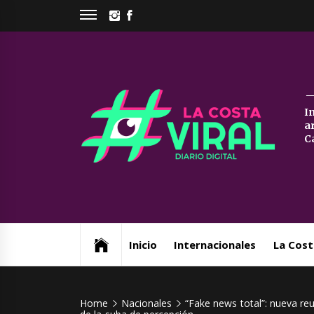
Skip
INSTAGRAM
FACEBOOK
to
content
La
I
a
Co
C
Vi
Web de noticias del Partido de La Costa
Inicio
Internacionales
La Cost
Home
Nacionales
“Fake news total”: nueva re