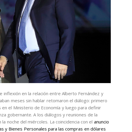
inflexión en la relación entre Alberto Fernández y
levaban meses sin hablar retomaron el diálogo: primero
s en el Ministerio de Economía y luego para definir
anza gobernante. A los diálogos y reuniones de la
a noche del miércoles. La coincidencia con el
anuncio
ias y Bienes Personales para las compras en dólares