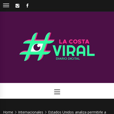
Skip
INSTAGRAM
FACEBOOK
to
content
La Costa
Web de noticias del Partido de La Costa
Viral
Primary
Menu
Home
Internacionales
Estados Unidos analiza permitirle a