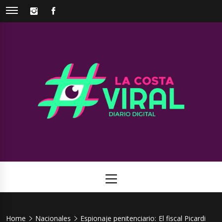
Skip
INSTAGRAM
FACEBOOK
to
content
La Costa
Web de noticias del Partido de La Costa
Viral
Primary
Menu
Home
Nacionales
Espionaje penitenciario: El fiscal Picardi