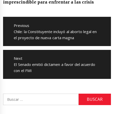
imprescindible para enfrentar a las crisis
Navegación
de
Previous
entradas
Previous
Chile: la Constituyente incluyó al aborto legal en
post:
el proyecto de nueva carta magna
Next
Next
El Senado emitió dictamen a favor del acuerdo
post:
con el FMI
Buscar: