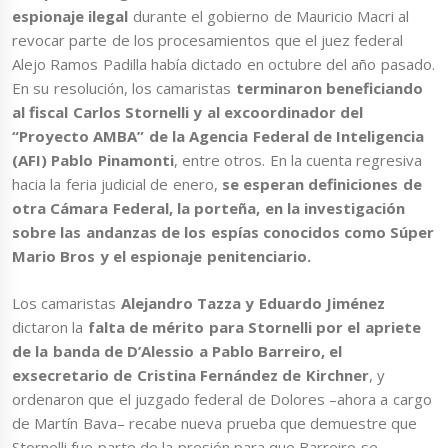
espionaje ilegal
durante el gobierno de Mauricio Macri al
revocar parte de los procesamientos que el juez federal
Alejo Ramos Padilla había dictado en octubre del año pasado.
En su resolución, los camaristas
terminaron beneficiando
al fiscal Carlos Stornelli y al excoordinador del
“Proyecto AMBA” de la Agencia Federal de Inteligencia
(AFI) Pablo Pinamonti
, entre otros. En la cuenta regresiva
hacia la feria judicial de enero,
se esperan definiciones de
otra Cámara Federal, la porteña, en la investigación
sobre las andanzas de los espías conocidos como Súper
Mario Bros y el espionaje penitenciario.
Los camaristas
Alejandro Tazza y Eduardo Jiménez
dictaron la
falta de mérito para Stornelli por el apriete
de la banda de D’Alessio a Pablo Barreiro, el
exsecretario de Cristina Fernández de Kirchner
, y
ordenaron que el juzgado federal de Dolores –ahora a cargo
de Martín Bava– recabe nueva prueba que demuestre que
Stornelli fue parte de la presión para que Barreiro se