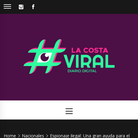
Skip
INSTAGRAM
FACEBOOK
to
content
La Costa
Web de noticias del Partido de La Costa
Viral
Primary
Menu
Home
Nacionales
Espionaje ilegal: Una gran ayuda para el