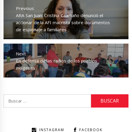
de
Previous
entradas
Previous
ARA San Juan: Cristina Caamaño denunció el
post:
accionar de la AFI macrista sobre documentos
de espionaje a familiares
Next
Next
En defensa de las radios de los pueblos
post:
indígenas
Buscar:
INSTAGRAM
FACEBOOK