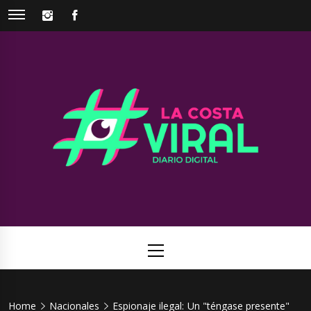
Skip
INSTAGRAM
FACEBOOK
to
content
La Costa
Web de noticias del Partido de La Costa
Viral
Primary
Menu
Home
Nacionales
Espionaje ilegal: Un "téngase presente"