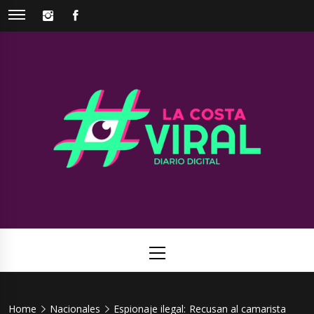
Skip
INSTAGRAM
FACEBOOK
to
content
La Costa
Web de noticias del Partido de La Costa
Viral
Primary
Menu
Home
Nacionales
Espionaje ilegal: Recusan al camarista