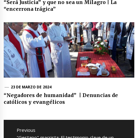
“Será Justicia” y que no sea un Milagro | La
“encerrona trágica”
23 DE MARZO DE 2024
“Negadores de humanidad” | Denuncias de
católicos y evangélicos
Navegación
de
Previous
entradas
Previous
"Gestapo" macrista: El testimonio clave de un