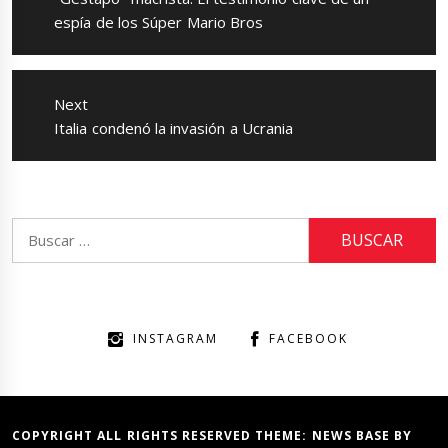
post:
espía de los Súper Mario Bros
Next
Next
Italia condenó la invasión a Ucrania
post:
Buscar:
INSTAGRAM
FACEBOOK
COPYRIGHT ALL RIGHTS RESERVED THEME:
NEWS BASE
BY