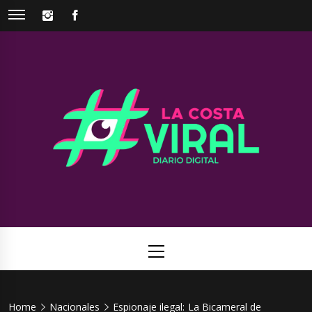
Skip
INSTAGRAM
FACEBOOK
to
content
La Costa
Web de noticias del Partido de La Costa
Viral
Primary
Menu
Home
Nacionales
Espionaje ilegal: La Bicameral de