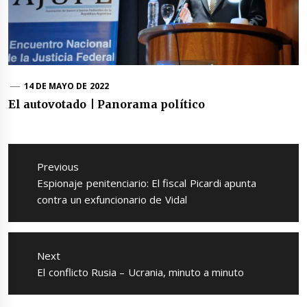
14 DE MAYO DE 2022
El autovotado | Panorama político
Navegación
de
Previous
entradas
Previous
Espionaje penitenciario: El fiscal Picardi apunta
post:
contra un exfuncionario de Vidal
Next
Next
El conflicto Rusia – Ucrania, minuto a minuto
post: