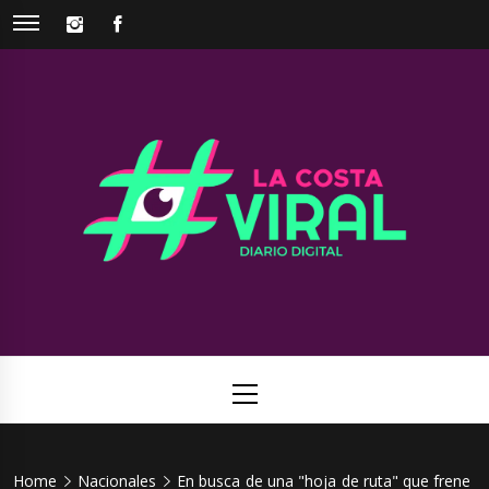
Skip
INSTAGRAM
FACEBOOK
to
content
La Costa
Web de noticias del Partido de La Costa
Viral
Primary
Menu
Home
Nacionales
En busca de una "hoja de ruta" que frene