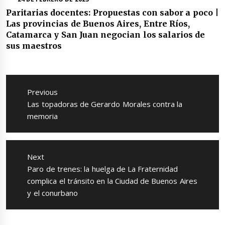
Paritarias docentes: Propuestas con sabor a poco |
Las provincias de Buenos Aires, Entre Ríos,
Catamarca y San Juan negocian los salarios de
sus maestros
Navegación
de
Previous
entradas
Previous
Las topadoras de Gerardo Morales contra la
post:
memoria
Next
Next
Paro de trenes: la huelga de La Fraternidad
post:
complica el tránsito en la Ciudad de Buenos Aires
y el conurbano