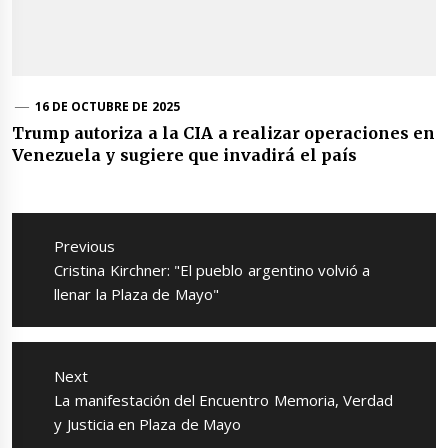
16 DE OCTUBRE DE 2025
Trump autoriza a la CIA a realizar operaciones en
Venezuela y sugiere que invadirá el país
Navegación
de
Previous
entradas
Previous
Cristina Kirchner: "El pueblo argentino volvió a
post:
llenar la Plaza de Mayo"
Next
Next
La manifestación del Encuentro Memoria, Verdad
post:
y Justicia en Plaza de Mayo