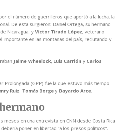
or el número de guerrilleros que aportó a la lucha, la
ional. De esta surgieron: Daniel Ortega, su hermano
o de Nicaragua, y
Víctor Tirado López
, veterano
el importante en las montañas del país, reclutando y
egraban
Jaime Wheelock
,
Luis Carrión
y
Carlos
ar Prolongada (GPP) fue la que estuvo más tiempo
nry Ruiz
,
Tomás Borge
y
Bayardo Arce
.
l hermano
es meses en una entrevista en CNN desde Costa Rica
 debería poner en libertad “a los presos políticos”.