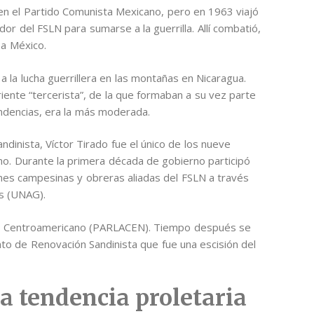
o en el Partido Comunista Mexicano, pero en 1963 viajó
dor del FSLN para sumarse a la guerrilla. Allí combatió,
 a México.
a la lucha guerrillera en las montañas en Nicaragua.
iente “tercerista”, de la que formaban a su vez parte
ndencias, era la más moderada.
ndinista, Víctor Tirado fue el único de los nueve
o. Durante la primera década de gobierno participó
iones campesinas y obreras aliadas del FSLN a través
os (UNAG).
to Centroamericano (PARLACEN). Tiempo después se
o de Renovación Sandinista que fue una escisión del
a tendencia proletaria