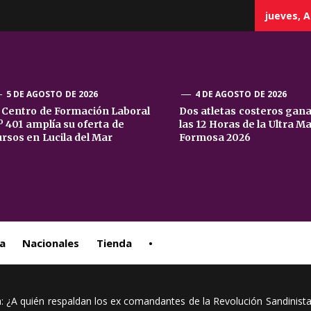
jueves, A
5 DE AGOSTO DE 2026
4 DE AGOSTO DE 2026
l Centro de Formación Laboral
Dos atletas costeros gan
º 401 amplía su oferta de
las 12 Horas de la Ultra M
sta
ursos en Lucila del Mar
Formosa 2026
ral
a
Nacionales
Tienda
•
: ¿A quién respaldan los ex comandantes de la Revolución Sandinista