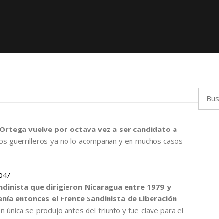
Busca
 Ortega
vuelve por octava vez a ser candidato a
os guerrilleros ya no lo acompañan y en muchos casos
004/
dinista que dirigieron Nicaragua entre 1979 y
enía entonces el Frente Sandinista de Liberación
ión única se produjo antes del triunfo y fue clave para el