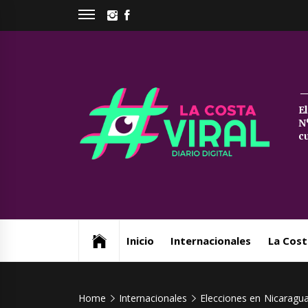
Skip
INSTAGRAM
FACEBOOK
to
content
La
E
N
Co
c
Vi
Web de noticias del Partido de La Costa
Inicio
Internacionales
La Cost
Home
Internacionales
Elecciones en Nicaragua