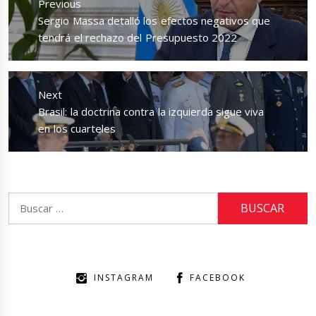
Previous
entradas
Previous
Sergio Massa detalló los efectos negativos que
post:
tendrá el rechazo del Presupuesto 2022
Next
Next
Brasil: la doctrina contra la izquierda sigue viva
post:
en los cuarteles
Buscar:
INSTAGRAM
FACEBOOK