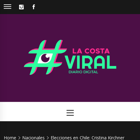
Skip
INSTAGRAM
FACEBOOK
to
content
La Costa
Web de noticias del Partido de La Costa
Viral
Primary
Menu
Home
Nacionales
Elecciones en Chile: Cristina Kirchner