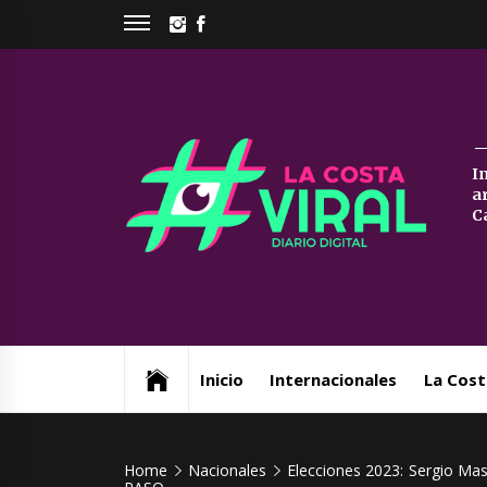
Skip
INSTAGRAM
FACEBOOK
to
content
La
I
a
Co
C
Vi
Web de noticias del Partido de La Costa
Inicio
Internacionales
La Cost
Home
Nacionales
Elecciones 2023: Sergio Mas