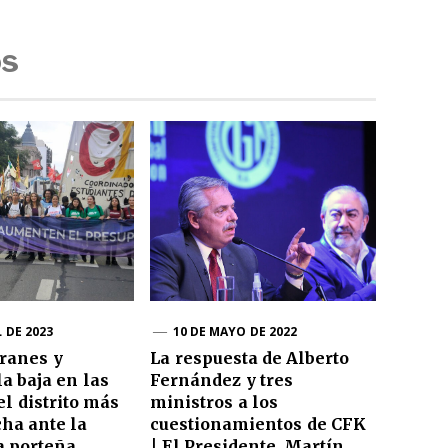
os
L DE 2023
10 DE MAYO DE 2022
cranes y
La respuesta de Alberto
la baja en las
Fernández y tres
el distrito más
ministros a los
cha ante la
cuestionamientos de CFK
a porteña
| El Presidente, Martín