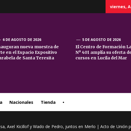
viernes, A
6 DE AGOSTO DE 2026
5 DE AGOSTO DE 2026
nauguran nueva muestra de
El Centro de Formación L
rte en el Espacio Expositivo
Nº 401 amplía su oferta d
sta
arabela de Santa Teresita
cursos en Lucila del Mar
ral
a
Nacionales
Tienda
•
sa, Axel Kicillof y Wado de Pedro, juntos en Merlo | Acto de Unión 