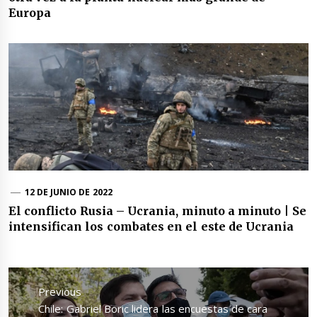
Europa
12 DE JUNIO DE 2022
El conflicto Rusia – Ucrania, minuto a minuto | Se
intensifican los combates en el este de Ucrania
Navegación
de
Previous
entradas
Previous
Chile: Gabriel Boric lidera las encuestas de cara