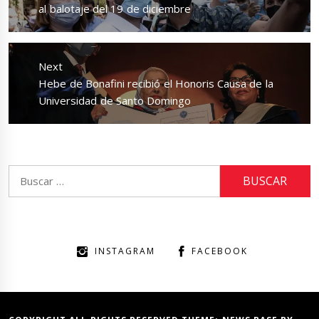
post:
al balotaje del 19 de diciembre
Next
Next
Hebe de Bonafini recibió el Honoris Causa de la
post:
Universidad de Santo Domingo
Buscar:
INSTAGRAM
FACEBOOK