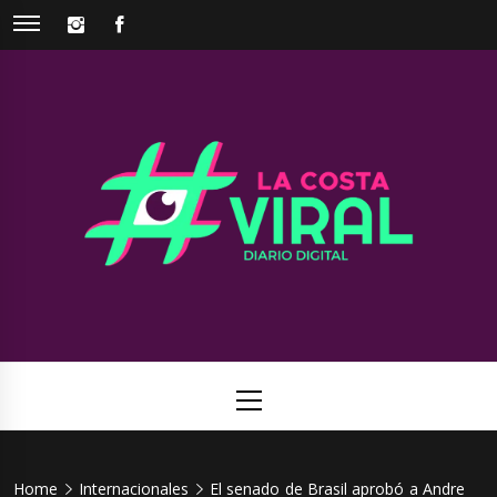
Skip
INSTAGRAM
FACEBOOK
to
content
La Costa
Web de noticias del Partido de La Costa
Viral
Primary
Menu
Home
Internacionales
El senado de Brasil aprobó a Andre