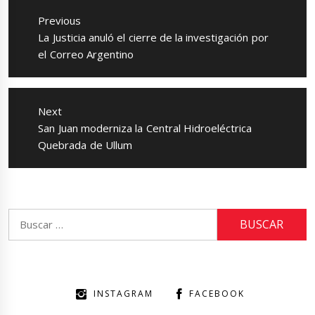
de
Previous
entradas
Previous
La Justicia anuló el cierre de la investigación por
post:
el Correo Argentino
Next
Next
San Juan moderniza la Central Hidroeléctrica
post:
Quebrada de Ullum
Buscar:
INSTAGRAM
FACEBOOK