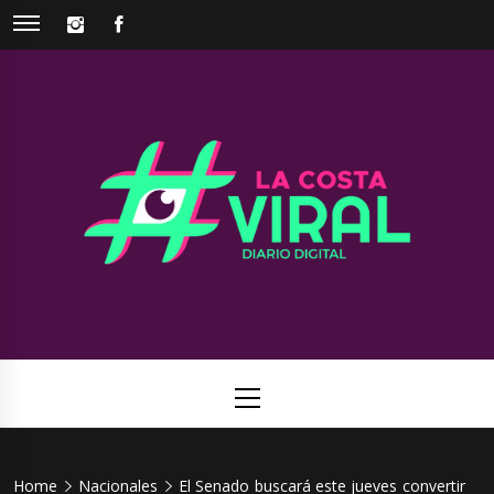
Skip
INSTAGRAM
FACEBOOK
to
content
La Costa
Web de noticias del Partido de La Costa
Viral
Primary
Menu
Home
Nacionales
El Senado buscará este jueves convertir