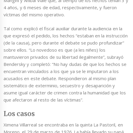
Mangini y Aníbal Viale que, al tiempo de los hechos tenían 3 y
4 años, y 6 meses de edad, respectivamente, y fueron
víctimas del mismo operativo.
Tal como explicó el fiscal auxiliar durante la audiencia en la
que expresó el pedido, los hechos “estaban en la instrucción
(de la causa), pero durante el debate se pudo profundizar”
sobre ellos. “Lo novedoso es que (a les niñes) los
mantuvieron privados de su libertad ilegalmente”, subrayó
Bendersky y completó: “No hay dudas de que los hechos se
encuentran vinculados a los que ya se le imputaron a los
acusados en este debate. Respondieron al mismo plan
sistemático de exterminio, secuestro y desaparición y
asume igual carácter de crimen contra la humanidad que los
que afectaron al resto de las víctimas”.
Los casos
Ximena Villarreal se encontraba en la quinta La Pastoril, en
Moreno, el 29 de marzo de 1976. La había llevado su papá,