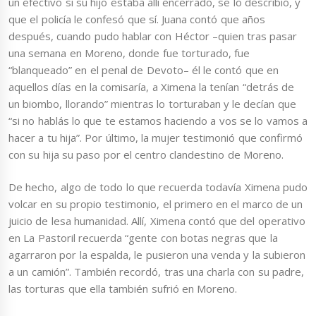
un efectivo si su hijo estaba allí encerrado, se lo describió, y
que el policía le confesó que sí. Juana contó que años
después, cuando pudo hablar con Héctor –quien tras pasar
una semana en Moreno, donde fue torturado, fue
“blanqueado” en el penal de Devoto– él le contó que en
aquellos días en la comisaría, a Ximena la tenían “detrás de
un biombo, llorando” mientras lo torturaban y le decían que
“si no hablás lo que te estamos haciendo a vos se lo vamos a
hacer a tu hija”. Por último, la mujer testimonió que confirmó
con su hija su paso por el centro clandestino de Moreno.
De hecho, algo de todo lo que recuerda todavía Ximena pudo
volcar en su propio testimonio, el primero en el marco de un
juicio de lesa humanidad. Allí, Ximena contó que del operativo
en La Pastoril recuerda “gente con botas negras que la
agarraron por la espalda, le pusieron una venda y la subieron
a un camión”. También recordó, tras una charla con su padre,
las torturas que ella también sufrió en Moreno.