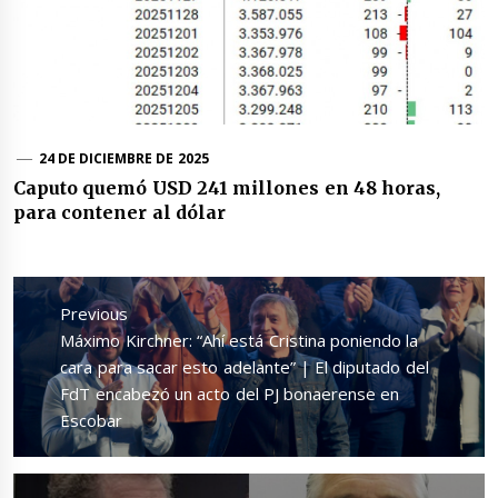
24 DE DICIEMBRE DE 2025
Caputo quemó USD 241 millones en 48 horas,
para contener al dólar
Navegación
de
Previous
entradas
Previous
Máximo Kirchner: “Ahí está Cristina poniendo la
post:
cara para sacar esto adelante” | El diputado del
FdT encabezó un acto del PJ bonaerense en
Escobar