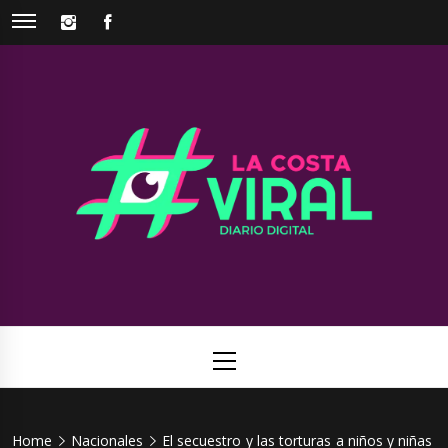
Skip
INSTAGRAM
FACEBOOK
to
content
La Costa
Web de noticias del Partido de La Costa
Viral
Primary
Menu
Home
Nacionales
El secuestro y las torturas a niños y niñas