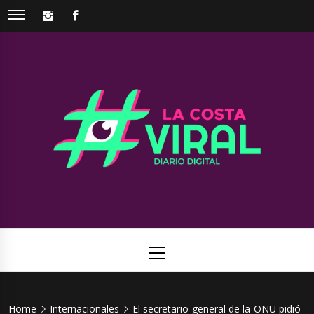
Skip
INSTAGRAM
FACEBOOK
to
content
La Costa
Web de noticias del Partido de La Costa
Viral
Primary
Menu
Home
Internacionales
El secretario general de la ONU pidió