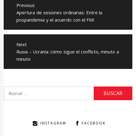
de
Previous
entradas
Previous
Apertura de sesiones ordinarias: Entre la
post:
pospandemia y el acuerdo con el FMI
Next
Next
Rusia – Ucrania: cómo sigue el conflicto, minuto a
post:
minuto
Buscar:
INSTAGRAM
FACEBOOK