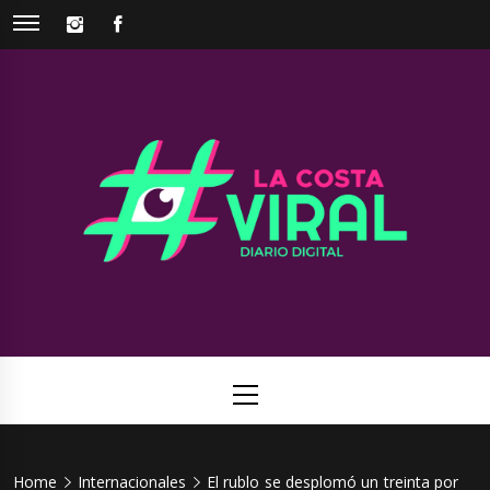
Skip
INSTAGRAM
FACEBOOK
to
content
La Costa
Web de noticias del Partido de La Costa
Viral
Primary
Menu
Home
Internacionales
El rublo se desplomó un treinta por