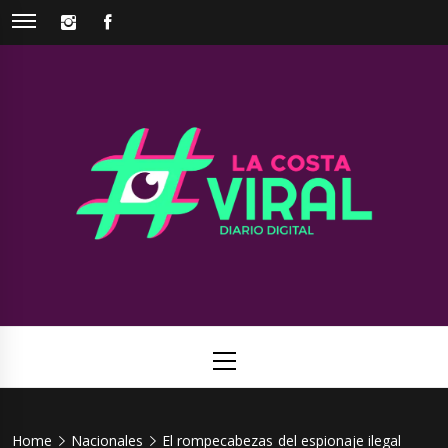
Skip
INSTAGRAM
FACEBOOK
to
content
La Costa
Web de noticias del Partido de La Costa
Viral
Primary
Menu
Home
Nacionales
El rompecabezas del espionaje ilegal