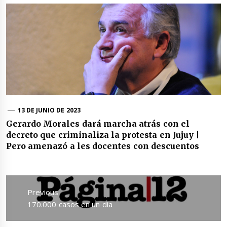
13 DE JUNIO DE 2023
Gerardo Morales dará marcha atrás con el
decreto que criminaliza la protesta en Jujuy |
Pero amenazó a les docentes con descuentos
Navegación
de
Previous
entradas
Previous
170.000 casos en un día
post: