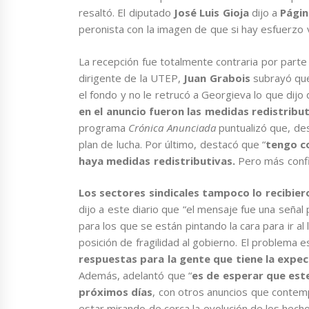
resaltó. El diputado
José Luis Gioja
dijo a
Pági
peronista con la imagen de que si hay esfuerzo 
La recepción fue totalmente contraria por parte
dirigente de la UTEP,
Juan Grabois
subrayó que
el fondo y no le retrucó a Georgieva lo que dijo
en el anuncio fueron las medidas redistribut
programa
Crónica Anunciada
puntualizó que, des
plan de lucha. Por último, destacó que “
tengo co
haya medidas redistributivas.
Pero más confi
Los sectores sindicales tampoco lo recibier
dijo a este diario que “el mensaje fue una señal
para los que se están pintando la cara para ir a
posición de fragilidad al gobierno. El problema 
respuestas para la gente que tiene la expe
Además, adelantó que “
es de esperar que est
próximos días
, con otros anuncios que contemp
estar mirando de cerca la evolución de los hec