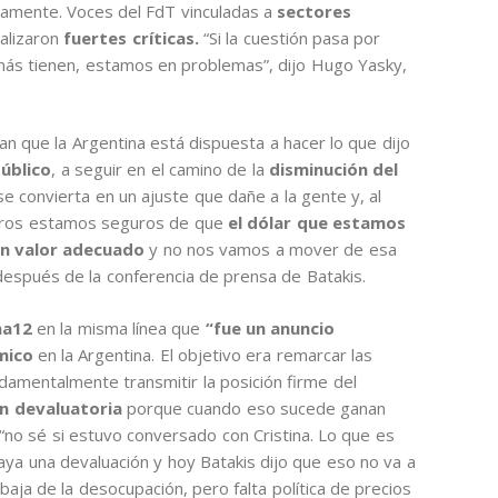
camente. Voces del FdT vinculadas a
sectores
ealizaron
fuertes críticas.
“Si la cuestión pasa por
e más tienen, estamos en problemas”, dijo Hugo Yasky,
 que la Argentina está dispuesta a hacer lo que dijo
público
, a seguir en el camino de la
disminución del
 convierta en un ajuste que dañe a la gente y, al
otros estamos seguros de que
el dólar que estamos
un valor adecuado
y no nos vamos a mover de esa
 después de la conferencia de prensa de Batakis.
na12
en la misma línea que
“fue un anuncio
mico
en la Argentina. El objetivo era remarcar las
ndamentalmente transmitir la posición firme del
ón devaluatoria
porque cuando eso sucede ganan
no sé si estuvo conversado con Cristina. Lo que es
ya una devaluación y hoy Batakis dijo que eso no va a
baja de la desocupación, pero falta política de precios