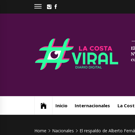
Skip
INSTAGRAM
FACEBOOK
to
content
La
E
N
Co
c
Vi
Web de noticias del Partido de La Costa
Inicio
Internacionales
La Cost
Home
Nacionales
El respaldo de Alberto Ferná