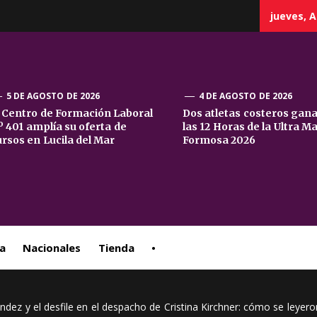
jueves, A
5 DE AGOSTO DE 2026
4 DE AGOSTO DE 2026
l Centro de Formación Laboral
Dos atletas costeros gan
º 401 amplía su oferta de
las 12 Horas de la Ultra M
sta
ursos en Lucila del Mar
Formosa 2026
ral
a
Nacionales
Tienda
•
ndez y el desfile en el despacho de Cristina Kirchner: cómo se leyer