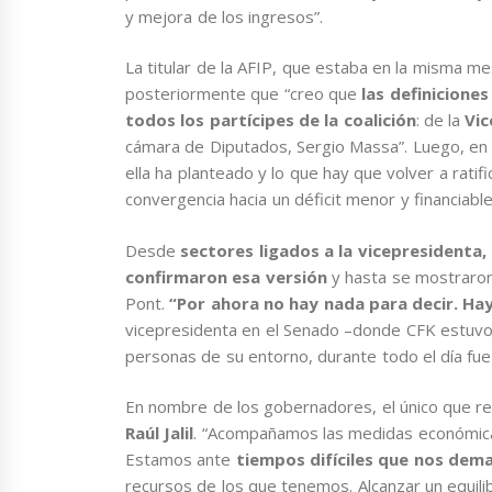
y mejora de los ingresos”.
La titular de la AFIP, que estaba en la misma me
posteriormente que “creo que
las definiciones
todos los partícipes de la coalición
: de la
Vic
cámara de Diputados, Sergio Massa”. Luego, en
ella ha planteado y lo que hay que volver a ratif
convergencia hacia un déficit menor y financiable
Desde
sectores ligados a la vicepresidenta,
confirmaron esa versión
y hasta se mostraron
Pont.
“Por ahora no hay nada para decir. Ha
vicepresidenta en el Senado –donde CFK estuvo 
personas de su entorno, durante todo el día fue 
En nombre de los gobernadores, el único que res
Raúl Jalil
. “Acompañamos las medidas económicas
Estamos ante
tiempos difíciles que nos dem
recursos de los que tenemos. Alcanzar un equilib