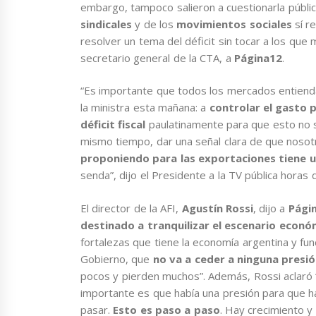
embargo, tampoco salieron a cuestionarla públi
sindicales
y de los
movimientos sociales
sí r
resolver un tema del déficit sin tocar a los qu
secretario general de la CTA, a
Página12
.
“Es importante que todos los mercados entiendan
la ministra esta mañana: a
controlar el gasto 
déficit fiscal
paulatinamente para que esto no se
mismo tiempo, dar una señal clara de que nos
proponiendo para las exportaciones tiene 
senda”, dijo el Presidente a la TV pública horas
El director de la AFI,
Agustín Rossi
, dijo a
Pági
destinado a tranquilizar el escenario econó
fortalezas que tiene la economía argentina y fu
Gobierno, que
no va a ceder a ninguna presi
pocos y pierden muchos”. Además, Rossi aclaró “
importante es que había una presión para que ha
pasar.
Esto es paso a paso
. Hay crecimiento y 