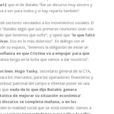
na12
que el de Batakis “fue un discurso muy sincero y
va a ser para todos y si hay reparto también”.
 de sectores vinculados a los movimientos sociales. El
 “Batakis eligió que sus primeras reuniones sean con
 de que tenemos que sufrir”, y opinó que “
lo que faltó
ivas.
Eso es lo más doloroso”. En diálogo con el
de su espacio, “tenemos la obligación de iniciar un
nfianza en que Cristina va a empujar para que
anza tengo en la lucha que vamos a dar nosotros”.
on bien. Hugo Yasky
, secretario general de la CTA,
 para los mercados, para los operadores financieros y
l lockout patronal del campo e intentan poner en una
es que
nada de lo que dijo Batakis genera
ctativa de mejorar su situación económica
“.
e discurso se complete mañana, o en los
len la realidad social que se está viviendo. Vamos a
hos y también
preparándonos para salir a la calle
“.