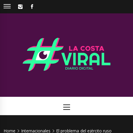
Skip
INSTAGRAM
FACEBOOK
to
content
La Costa
Web de noticias del Partido de La Costa
Viral
Primary
Menu
Home
Internacionales
El problema del ejército ruso