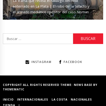
Next
La trama que revela el hallazgo del misil
post:
enterrado en La Plata | El robo del artefacto y
el armado mediático opositor del caso Nisman
Buscar:
INSTAGRAM
FACEBOOK
COPYRIGHT ALL RIGHTS RESERVED THEME:
NEWS BASE
BY
THEMEMATIC
INICIO
INTERNACIONALES
LA COSTA
NACIONALES
TIENDA
•