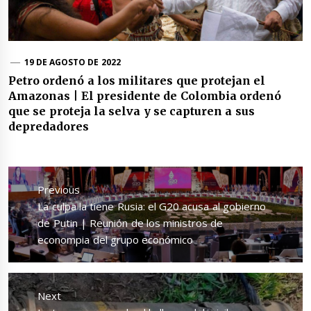
19 DE AGOSTO DE 2022
Petro ordenó a los militares que protejan el
Amazonas | El presidente de Colombia ordenó
que se proteja la selva y se capturen a sus
depredadores
Navegación
de
Previous
entradas
Previous
La culpa la tiene Rusia: el G20 acusa al gobierno
post:
de Putin | Reunión de los ministros de
econompia del grupo económico
Next