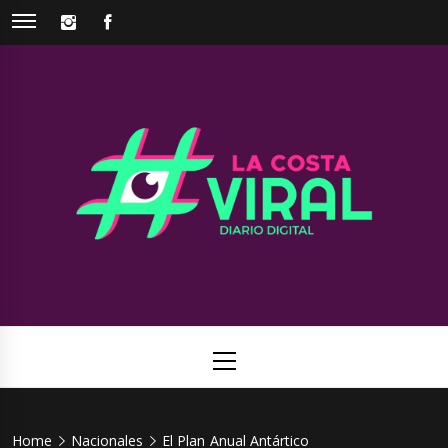
Skip
INSTAGRAM
FACEBOOK
to
content
La Costa
Web de noticias del Partido de La Costa
Viral
Primary
Menu
Home
Nacionales
El Plan Anual Antártico