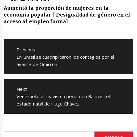
Aumentó la proporción de mujeres en la
economía popular | Desigualdad de género en el
acceso al empleo formal
Navegación
de
Previous
entradas
Previous
En Brasil se cuadriplicaron los contagios por el
post:
avance de Ómicron
Next
Next
Venezuela: el chavismo perdió en Barinas, el
post:
estado natal de Hugo Chávez
Buscar: