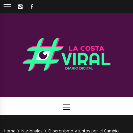
Skip
INSTAGRAM
FACEBOOK
to
content
La Costa
Web de noticias del Partido de La Costa
Viral
Primary
Menu
Home
Nacionales
El peronismo y Juntos por el Cambio