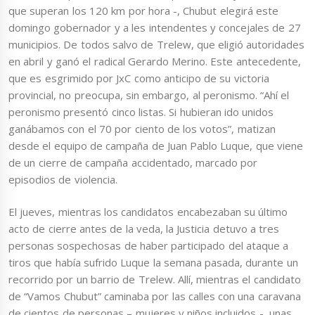
que superan los 120 km por hora -, Chubut elegirá este
domingo gobernador y a les intendentes y concejales de 27
municipios. De todos salvo de Trelew, que eligió autoridades
en abril y ganó el radical Gerardo Merino. Este antecedente,
que es esgrimido por JxC como anticipo de su victoria
provincial, no preocupa, sin embargo, al peronismo. “Ahí el
peronismo presentó cinco listas. Si hubieran ido unidos
ganábamos con el 70 por ciento de los votos”, matizan
desde el equipo de campaña de Juan Pablo Luque, que viene
de un cierre de campaña accidentado, marcado por
episodios de violencia.
El jueves, mientras los candidatos encabezaban su último
acto de cierre antes de la veda, la Justicia detuvo a tres
personas sospechosas de haber participado del ataque a
tiros que había sufrido Luque la semana pasada, durante un
recorrido por un barrio de Trelew. Allí, mientras el candidato
de “Vamos Chubut” caminaba por las calles con una caravana
de cientos de personas – mujeres y niños incluidos -, unas