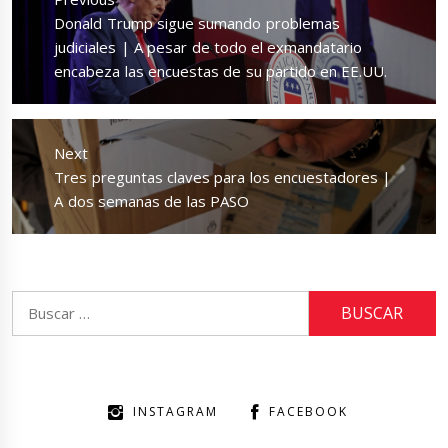
entradas
Previous
Donald Trump sigue sumando problemas
post:
judiciales | A pesar de todo el exmandatario
encabeza las encuestas de su partido en EE.UU.
Next
Next
Tres preguntas claves para los encuestadores |
post:
A dos semanas de las PASO
Buscar:
INSTAGRAM
FACEBOOK