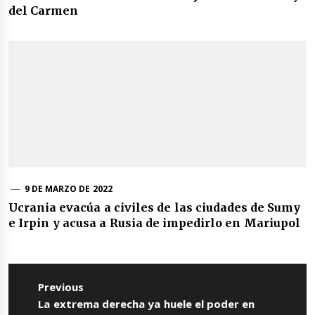
del Carmen
9 DE MARZO DE 2022
Ucrania evacúa a civiles de las ciudades de Sumy
e Irpin y acusa a Rusia de impedirlo en Mariupol
Navegación
de
Previous
entradas
Previous
La extrema derecha ya huele el poder en