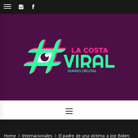
Skip
INSTAGRAM
FACEBOOK
to
content
La Costa
Web de noticias del Partido de La Costa
Viral
Primary
Menu
Home
Internacionales
El padre de una víctima a Joe Biden: