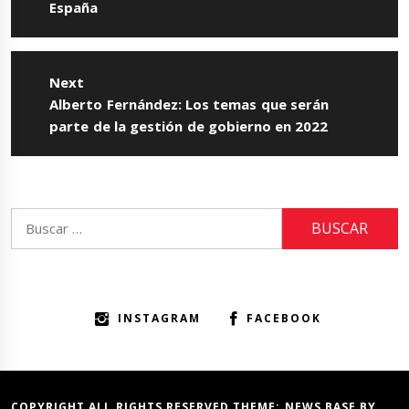
post:
España
Next
Next
Alberto Fernández: Los temas que serán
post:
parte de la gestión de gobierno en 2022
Buscar:
INSTAGRAM
FACEBOOK
COPYRIGHT ALL RIGHTS RESERVED THEME:
NEWS BASE
BY