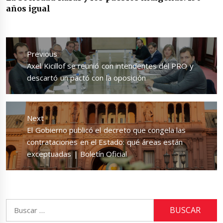
años igual
Navegación
de
Previous
entradas
Previous
Axel Kicillof se reunió con intendentes del PRO y
post:
descartó un pactó con la oposición
Next
Next
El Gobierno publicó el decreto que congela las
post:
contrataciones en el Estado: qué áreas están
exceptuadas | Boletín Oficial
Buscar: