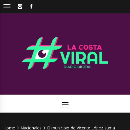
Skip
INSTAGRAM
FACEBOOK
to
content
La Costa
Web de noticias del Partido de La Costa
Viral
Primary
Menu
Home
Nacionales
El municipio de Vicente López suma