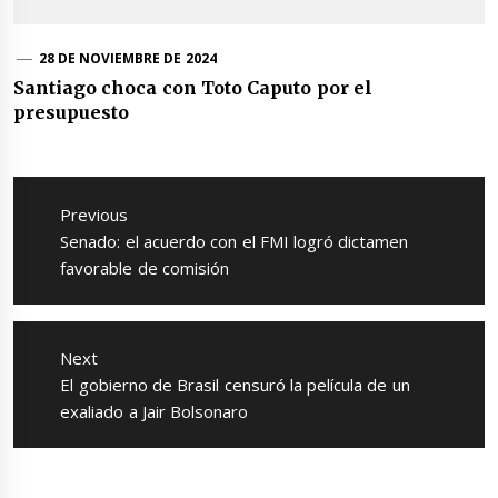
28 DE NOVIEMBRE DE 2024
Santiago choca con Toto Caputo por el
presupuesto
Navegación
de
Previous
entradas
Previous
Senado: el acuerdo con el FMI logró dictamen
post:
favorable de comisión
Next
Next
El gobierno de Brasil censuró la película de un
post:
exaliado a Jair Bolsonaro