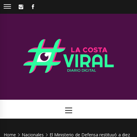
Skip
INSTAGRAM
FACEBOOK
to
content
La Costa
Web de noticias del Partido de La Costa
Viral
Primary
Menu
Home
Nacionales
El Ministerio de Defensa restituyó a diez