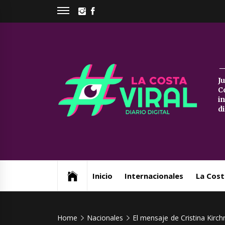
Skip
INSTAGRAM
FACEBOOK
to
content
La
J
C
Co
i
d
Vi
Web de noticias del Partido de La Costa
Inicio
Internacionales
La Cost
Home
Nacionales
El mensaje de Cristina Kirc