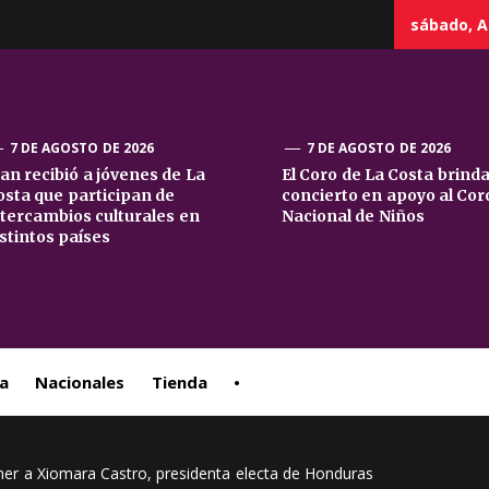
sábado, A
7 DE AGOSTO DE 2026
7 DE AGOSTO DE 2026
uan recibió a jóvenes de La
El Coro de La Costa brind
osta que participan de
concierto en apoyo al Cor
sta
ntercambios culturales en
Nacional de Niños
istintos países
ral
a
Nacionales
Tienda
•
hner a Xiomara Castro, presidenta electa de Honduras