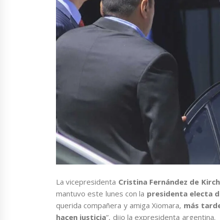
La vicepresidenta
Cristina Fernández de Kirc
mantuvo este lunes con la
presidenta electa 
querida compañera y amiga Xiomara,
más tarde
hacen justicia
”, dijo la expresidenta argentina.