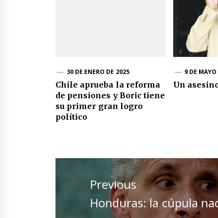
30 DE ENERO DE 2025
9 DE MAYO 
Chile aprueba la reforma
Un asesino
de pensiones y Boric tiene
su primer gran logro
político
Navegación
de
Previous
entradas
Previous
Honduras: la cúpula na