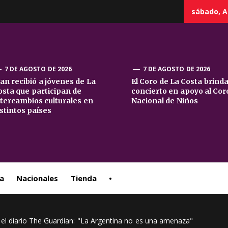
sábado, A
7 DE AGOSTO DE 2026
7 DE AGOSTO DE 2026
uan recibió a jóvenes de La
El Coro de La Costa brind
osta que participan de
concierto en apoyo al Cor
sta
ntercambios culturales en
Nacional de Niños
istintos países
ral
a
Nacionales
Tienda
•
n el diario The Guardian: "La Argentina no es una amenaza"