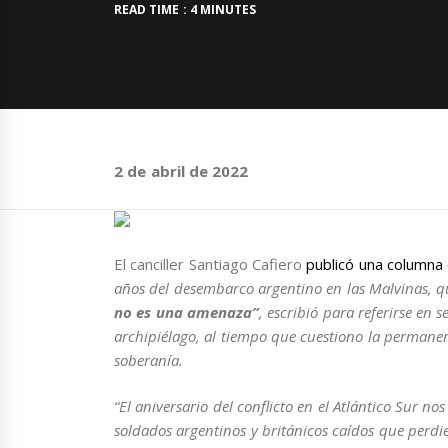
READ TIME : 4 MINUTES
2 de abril de 2022
El canciller Santiago Cafiero
publicó una columna e
años del desembarco argentino en las Malvinas, que
no es una amenaza”
, escribió para referirse en s
archipiélago, al tiempo que cuestiono la permanen
soberanía.
“El aniversario del conflicto en el Atlántico Sur 
soldados argentinos y británicos caídos que perdie