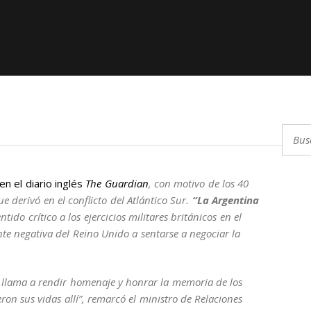
Buscar
n el diario inglés
The Guardian
, con motivo de los 40
 derivó en el conflicto del Atlántico Sur.
“La Argentina
entido crítico a los ejercicios militares británicos en el
te negativa del Reino Unido a sentarse a negociar la
nos llama a rendir homenaje y honrar la memoria de los
ron sus vidas allí”, remarcó el ministro de Relaciones