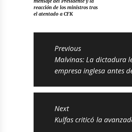
mensaje del Presidente y la
reacción de los ministros tras
el atentado a CFK
Navegación
de
Previous
entradas
Previous
Malvinas: La dictadura 
post:
empresa inglesa antes de
Next
Next
Kulfas criticó la avanza
post: