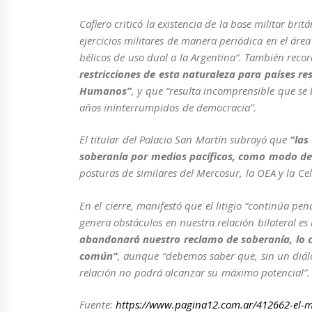
Cafiero criticó la existencia de la base militar brit
ejercicios militares de manera periódica en el área
bélicos de uso dual a la Argentina”. También rec
restricciones de esta naturaleza para países re
Humanos”
, y que “resulta incomprensible que se
años ininterrumpidos de democracia”.
El titular del Palacio San Martín subrayó que
“las
soberanía por medios pacíficos, como modo de p
posturas de similares del Mercosur, la OEA y la Cel
En el cierre, manifestó que el litigio “continúa pe
genera obstáculos en nuestra relación bilateral es
abandonará nuestro reclamo de soberanía, lo c
común”
, aunque “debemos saber que, sin un diálo
relación no podrá alcanzar su máximo potencial”.
Fuente:
https://www.pagina12.com.ar/412662-el-men