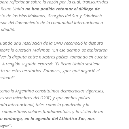
 para reflexionar sobre la razón por la cual, transcurridos
el Reino Unido
no han podido retomar el diálogo de
cto de las Islas Malvinas, Georgias del Sur y Sándwich
pesar del llamamiento de la comunidad internacional a
, añadió.
, cuando una resolución de la ONU reconoció la disputa
sobre la cuestión Malvinas.
“En ese tiempo, se exploraron
lver la disputa entre nuestros países, tomando en cuenta
vo. A renglón seguido expresó: “El Reino Unido sostiene
o de estos territorios. Entonces, ¿por qué negoció el
eríodo?”.
 como la Argentina constituimos democracias vigorosas,
es son miembros del G20)”; y que ambos países
nda internacional, tales como la pandemia y la
, compartimos valores fundamentales y la visión de un
in embargo, en la agenda del Atlántico Sur, nos
 ayer”
.