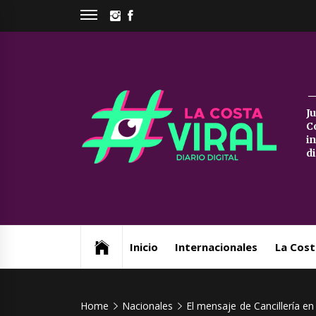
Skip
INSTAGRAM
FACEBOOK
to
content
La
J
C
Co
i
d
Vi
Web de noticias del Partido de La Costa
Inicio
Internacionales
La Cost
Home
Nacionales
El mensaje de Cancillería e