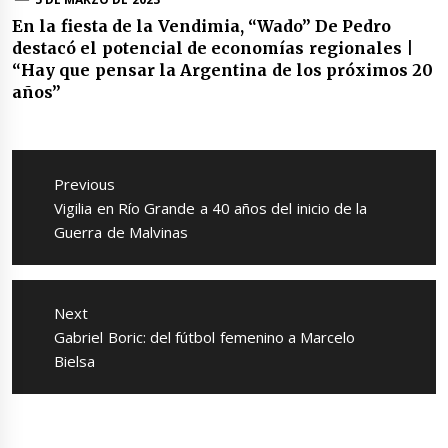
En la fiesta de la Vendimia, “Wado” De Pedro
destacó el potencial de economías regionales |
“Hay que pensar la Argentina de los próximos 20
años”
Navegación
de
Previous
entradas
Previous
Vigilia en Río Grande a 40 años del inicio de la
post:
Guerra de Malvinas
Next
Next
Gabriel Boric: del fútbol femenino a Marcelo
post:
Bielsa