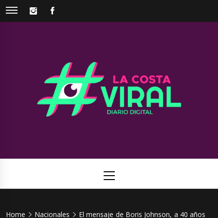
Skip
INSTAGRAM
FACEBOOK
to
content
La Costa
Web de noticias del Partido de La Costa
Viral
Primary
Menu
Home
Nacionales
El mensaje de Boris Johnson, a 40 años