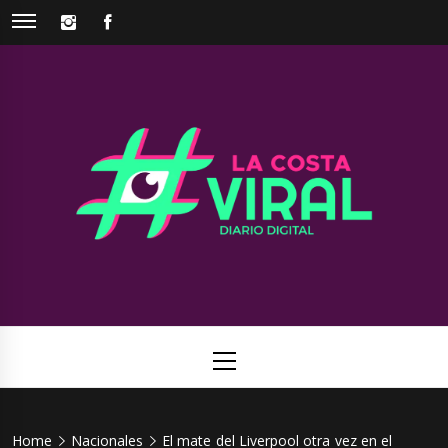
Skip
INSTAGRAM
FACEBOOK
to
content
La Costa
Web de noticias del Partido de La Costa
Viral
Primary
Menu
Home
Nacionales
El mate del Liverpool otra vez en el