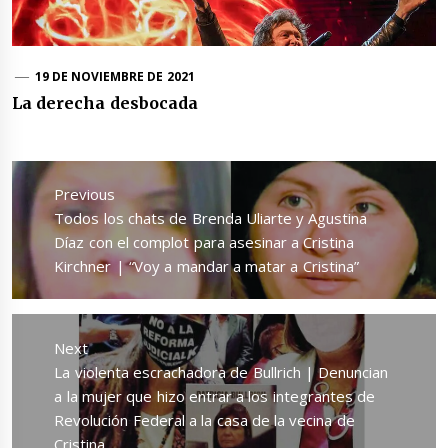
19 DE NOVIEMBRE DE 2021
La derecha desbocada
Navegación
de
Previous
entradas
Previous
Todos los chats de Brenda Uliarte y Agustina
post:
Díaz con el complot para asesinar a Cristina
Kirchner | “Voy a mandar a matar a Cristina”
Next
Next
La violenta escrachadora de Bullrich | Denuncian
post:
a la mujer que hizo entrar a los integrantes de
Revolución Federal a la casa de la vecina de
Cristina